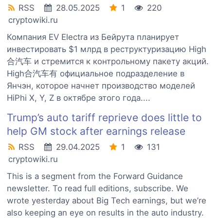
RSS
28.05.2025
1
220
cryptowiki.ru
Компания EV Electra из Бейрута планирует
инвестировать $1 млрд в реструктуризацию High
合汽车 и стремится к контрольному пакету акций.
High合汽车有 официальное подразделение в
Янчэн, которое начнет производство моделей
HiPhi X, Y, Z в октябре этого года....
Trump’s auto tariff reprieve does little to
help GM stock after earnings release
RSS
29.04.2025
1
131
cryptowiki.ru
This is a segment from the Forward Guidance
newsletter. To read full editions, subscribe. We
wrote yesterday about Big Tech earnings, but we’re
also keeping an eye on results in the auto industry.