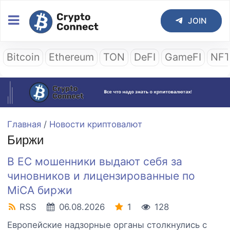
JOIN
Bitcoin
Ethereum
TON
DeFI
GameFI
NF
Главная
/
Новости криптовалют
Биржи
В ЕС мошенники выдают себя за
чиновников и лицензированные по
MiCA биржи
RSS
06.08.2026
1
128
Европейские надзорные органы столкнулись с