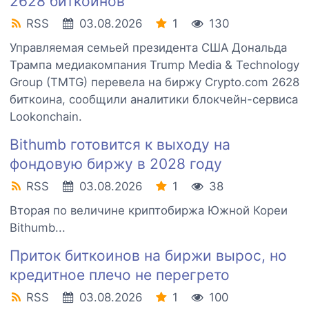
2628 биткоинов
RSS
03.08.2026
1
130
Управляемая семьей президента США Дональда
Трампа медиакомпания Trump Media & Technology
Group (TMTG) перевела на биржу Crypto.com 2628
биткоина, сообщили аналитики блокчейн-сервиса
Lookonchain.
Bithumb готовится к выходу на
фондовую биржу в 2028 году
RSS
03.08.2026
1
38
Вторая по величине криптобиржа Южной Кореи
Bithumb...
Приток биткоинов на биржи вырос, но
кредитное плечо не перегрето
RSS
03.08.2026
1
100