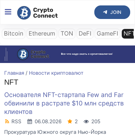
JOIN
Bitcoin
Ethereum
TON
DeFI
GameFI
NF
Главная
/
Новости криптовалют
NFT
Основателя NFT-стартапа Few and Far
обвинили в растрате $10 млн средств
клиентов
RSS
06.08.2026
2
205
Прокуратура Южного округа Нью-Йорка