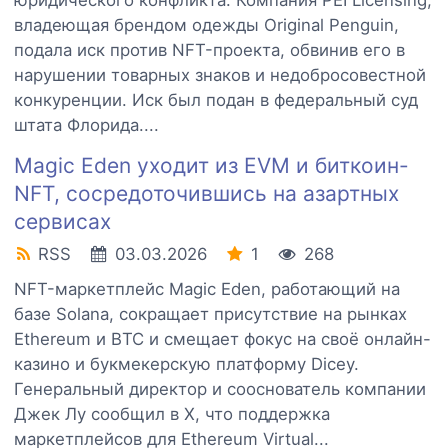
юридического конфликта. Компания PEI Licensing,
владеющая брендом одежды Original Penguin,
подала иск против NFT-проекта, обвинив его в
нарушении товарных знаков и недобросовестной
конкуренции. Иск был подан в федеральный суд
штата Флорида....
Magic Eden уходит из EVM и биткоин-
NFT, сосредоточившись на азартных
сервисах
RSS
03.03.2026
1
268
NFT-маркетплейс Magic Eden, работающий на
базе Solana, сокращает присутствие на рынках
Ethereum и BTC и смещает фокус на своё онлайн-
казино и букмекерскую платформу Dicey.
Генеральный директор и сооснователь компании
Джек Лу сообщил в X, что поддержка
маркетплейсов для Ethereum Virtual...