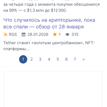
за четыре года с момента покупки обесценился
на 99% — с $1,3 млн до $12 000.
Что случилось на крипторынке, пока
все спали — обзор от 28 января
RSS
28.01.2026
1
315
Tether станет «золотым центробанком», NFT-
платформы...
1
2
3
4
5
6
7
>