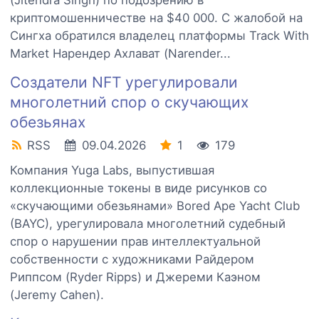
(Jitendra Singh) по подозрению в
криптомошенничестве на $40 000. С жалобой на
Сингха обратился владелец платформы Track With
Market Нарендер Ахлават (Narender...
Создатели NFT урегулировали
многолетний спор о скучающих
обезьянах
RSS
09.04.2026
1
179
Компания Yuga Labs, выпустившая
коллекционные токены в виде рисунков со
«скучающими обезьянами» Bored Ape Yacht Club
(BAYC), урегулировала многолетний судебный
спор о нарушении прав интеллектуальной
собственности с художниками Райдером
Риппсом (Ryder Ripps) и Джереми Каэном
(Jeremy Cahen).