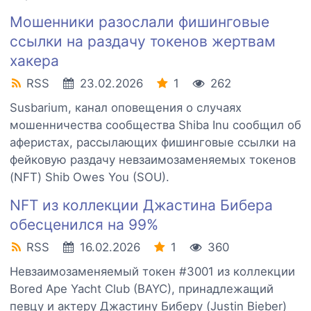
Мошенники разослали фишинговые
ссылки на раздачу токенов жертвам
хакера
RSS
23.02.2026
1
262
Susbarium, канал оповещения о случаях
мошенничества сообщества Shiba Inu сообщил об
аферистах, рассылающих фишинговые ссылки на
фейковую раздачу невзаимозаменяемых токенов
(NFT) Shib Owes You (SOU).
NFT из коллекции Джастина Бибера
обесценился на 99%
RSS
16.02.2026
1
360
Невзаимозаменяемый токен #3001 из коллекции
Bored Ape Yacht Club (BAYC), принадлежащий
певцу и актеру Джастину Биберу (Justin Bieber)