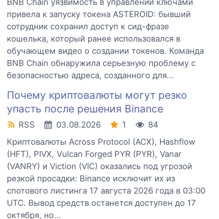
BNB Chain уязвимость в управлении ключами
привела к запуску токена ASTEROID: бывший
сотрудник сохранил доступ к сид-фразе
кошелька, который ранее использовался в
обучающем видео о создании токенов. Команда
BNB Chain обнаружила серьезную проблему с
безопасностью адреса, созданного для...
Почему криптовалюты могут резко
упасть после решения Binance
RSS
03.08.2026
1
84
Криптовалюты Across Protocol (ACX), Hashflow
(HFT), PIVX, Vulcan Forged PYR (PYR), Vanar
(VANRY) и Viction (VIC) оказались под угрозой
резкой просадки: Binance исключит их из
спотового листинга 17 августа 2026 года в 03:00
UTC. Вывод средств останется доступен до 17
октября, но...