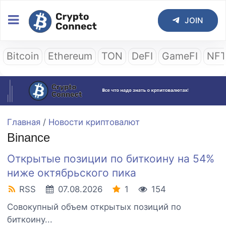
JOIN
Bitcoin
Ethereum
TON
DeFI
GameFI
NF
Главная
/
Новости криптовалют
Binance
Открытые позиции по биткоину на 54%
ниже октябрьского пика
RSS
07.08.2026
1
154
Совокупный объем открытых позиций по
биткоину...