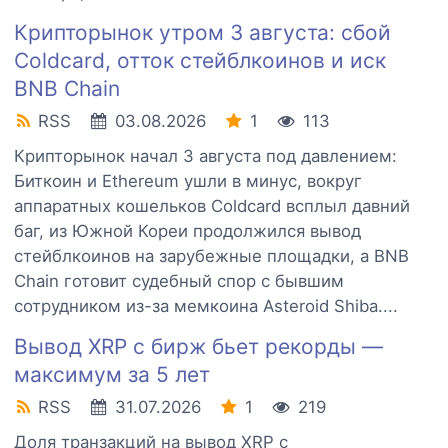
Крипторынок утром 3 августа: сбой
Coldcard, отток стейблкоинов и иск
BNB Chain
RSS
03.08.2026
1
113
Крипторынок начал 3 августа под давлением:
Биткоин и Ethereum ушли в минус, вокруг
аппаратных кошельков Coldcard всплыл давний
баг, из Южной Кореи продолжился вывод
стейблкоинов на зарубежные площадки, а BNB
Chain готовит судебный спор с бывшим
сотрудником из-за мемкоина Asteroid Shiba....
Вывод XRP с бирж бьет рекорды —
максимум за 5 лет
RSS
31.07.2026
1
219
Доля транзакций на вывод XRP с