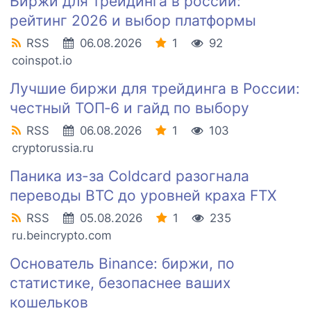
Биржи для трейдинга в россии:
рейтинг 2026 и выбор платформы
RSS
06.08.2026
1
92
coinspot.io
Лучшие биржи для трейдинга в России:
честный ТОП‑6 и гайд по выбору
RSS
06.08.2026
1
103
cryptorussia.ru
Паника из-за Coldcard разогнала
переводы BTC до уровней краха FTX
RSS
05.08.2026
1
235
ru.beincrypto.com
Основатель Binance: биржи, по
статистике, безопаснее ваших
кошельков