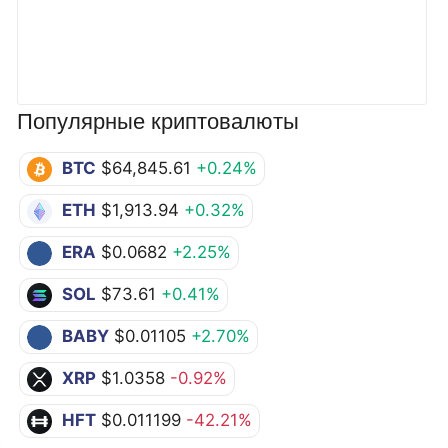
Популярные криптовалюты
BTC
$64,845.61
+0.24%
ETH
$1,913.94
+0.32%
ERA
$0.0682
+2.25%
SOL
$73.61
+0.41%
BABY
$0.01105
+2.70%
XRP
$1.0358
-0.92%
HFT
$0.011199
-42.21%