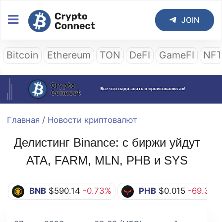
JOIN
Bitcoin
Ethereum
TON
DeFI
GameFI
NF
Главная
/
Новости криптовалют
Делистинг Binance: с биржи уйдут
ATA, FARM, MLN, PHB и SYS
BNB
$590.14
-0.73%
PHB
$0.015
-69.39%