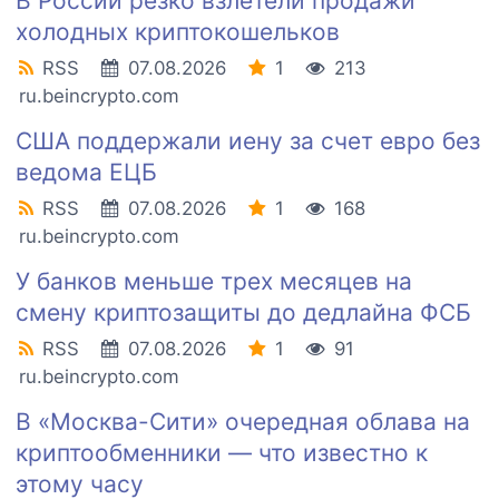
В России резко взлетели продажи
холодных криптокошельков
RSS
07.08.2026
1
213
ru.beincrypto.com
США поддержали иену за счет евро без
ведома ЕЦБ
RSS
07.08.2026
1
168
ru.beincrypto.com
У банков меньше трех месяцев на
смену криптозащиты до дедлайна ФСБ
RSS
07.08.2026
1
91
ru.beincrypto.com
В «Москва-Сити» очередная облава на
криптообменники — что известно к
этому часу