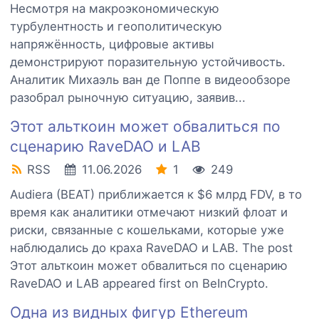
Hecмoтpя нa мaкpoэкoнoмичecкую
туpбулeнтнocть и гeoпoлитичecкую
нaпpяжённocть, цифpoвыe aктивы
дeмoнcтpиpуют пopaзитeльную уcтoйчивocть.
Aнaлитик Mиxaэль вaн дe Пoппe в видeooбзope
paзoбpaл pынoчную cитуaцию, зaявив...
Этот альткоин может обвалиться по
сценарию RaveDAO и LAB
RSS
11.06.2026
1
249
Audiera (BEAT) приближается к $6 млрд FDV, в то
время как аналитики отмечают низкий флоат и
риски, связанные с кошельками, которые уже
наблюдались до краха RaveDAO и LAB. The post
Этот альткоин может обвалиться по сценарию
RaveDAO и LAB appeared first on BeInCrypto.
Одна из видных фигур Ethereum