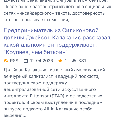
Джастина Сана, видной фигуры в этом секторе.
После ранее распространявшегося в социальных
сетях «инсайдерского» текста, достоверность
которого вызывает сомнения,...
Предприниматель из Силиконовой
долины Джейсон Калаканис рассказал,
какой альткоин он поддерживает!
“Крупнее, чем биткоин”
RSS
12.04.2026
1
331
Джейсон Калаканис, известный американский
венчурный капиталист и ведущий подкаста,
подтвердил свою поддержку
децентрализованной сети искусственного
интеллекта Bittensor ($TAO) и ее подсетевых
проектов. В своем выступлении в последнем
выпуске подкаста All-In Калаканис особо
выделил...