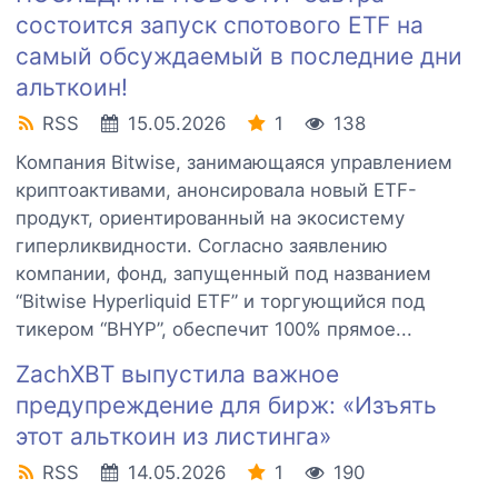
состоится запуск спотового ETF на
самый обсуждаемый в последние дни
альткоин!
RSS
15.05.2026
1
138
Компания Bitwise, занимающаяся управлением
криптоактивами, анонсировала новый ETF-
продукт, ориентированный на экосистему
гиперликвидности. Согласно заявлению
компании, фонд, запущенный под названием
“Bitwise Hyperliquid ETF” и торгующийся под
тикером “BHYP”, обеспечит 100% прямое...
ZachXBT выпустила важное
предупреждение для бирж: «Изъять
этот альткоин из листинга»
RSS
14.05.2026
1
190