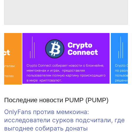
Последние новости PUMP (PUMP)
OnlyFans против мемкоина:
исследователи сурков подсчитали, где
выгоднее собирать донаты