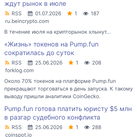
ждут рынок в июле
RSS
01.07.2026
1
187
ru.beincrypto.com
В течение июля на крипторынок хлынут...
«Жизнь» токенов на Pump.fun
сократилась до суток
RSS
25.06.2026
1
208
forklog.com
Около 70% токенов на платформе Pump.fun
прекращают торговаться в день запуска. К такому
выводу пришли аналитики CoinGecko.
Pump.fun готова платить юристу $5 млн
в разгар судебного конфликта
RSS
25.06.2026
1
288
coinspot.io