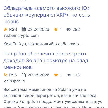
Обладатель «самого высокого IQ»
объявил «суперцикл XRP», но есть
нюанс
RSS
02.06.2026
1
292
ru.beincrypto.com
Ким Ен Хун, заявляющий о себе как о...
Pump.fun обеспечил более трети
доходов Solana несмотря на спад
мемкоинов
RSS
20.05.2026
1
193
coinspot.io
Экосистема мемкоинов на Solana уже не
выглядит такой перегретой, как в начале года.
Однако Pump.fun продолжает удерживать статус
крупнейшего источника доходов сети. По данным