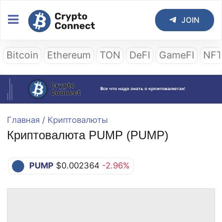
JOIN
Bitcoin
Ethereum
TON
DeFI
GameFI
NF
Главная
/
Криптовалюты
Криптовалюта PUMP (PUMP)
PUMP
$0.002364
-2.96%