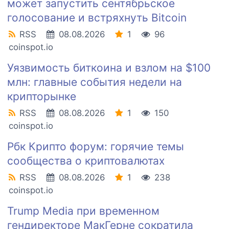
может запустить сентябрьское
голосование и встряхнуть Bitcoin
RSS
08.08.2026
1
96
coinspot.io
Уязвимость биткоина и взлом на $100
млн: главные события недели на
крипторынке
RSS
08.08.2026
1
150
coinspot.io
Рбк Крипто форум: горячие темы
сообщества о криптовалютах
RSS
08.08.2026
1
238
coinspot.io
Trump Media при временном
гендиректоре МакГерне сократила