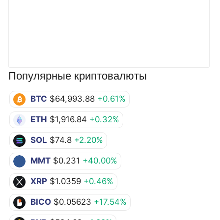
Популярные криптовалюты
BTC
$64,993.88
+0.61%
ETH
$1,916.84
+0.32%
SOL
$74.8
+2.20%
MMT
$0.231
+40.00%
XRP
$1.0359
+0.46%
BICO
$0.05623
+17.54%