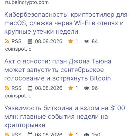
ru.beincrypto.com
Кибербезопасность: криптостилер для
macOS, слежка через Wi-Fi в отелях и
крупные утечки недели
RSS
08.08.2026
1
84
coinspot.io
Акт о ясности: план Джона Тьюна
может запустить сентябрьское
голосование и встряхнуть Bitcoin
RSS
08.08.2026
1
96
coinspot.io
Уязвимость биткоина и взлом на $100
млн: главные события недели на
крипторынке
RSS
08.08.2026
1
150