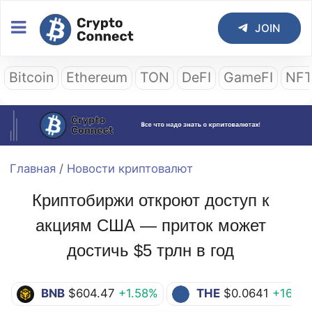
JOIN
Bitcoin
Ethereum
TON
DeFI
GameFI
NF
Главная
/
Новости криптовалют
Криптобиржи откроют доступ к
акциям США — приток может
достичь $5 трлн в год
BNB
$604.47
+1.58%
THE
$0.0641
+16.7