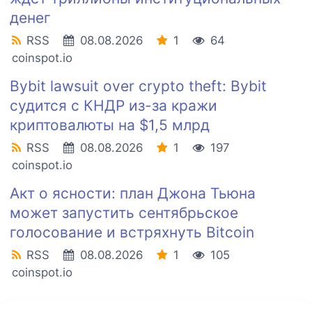
денег
RSS
08.08.2026
1
64
coinspot.io
Bybit lawsuit over crypto theft: Bybit
судится с КНДР из-за кражи
криптовалюты на $1,5 млрд
RSS
08.08.2026
1
197
coinspot.io
Акт о ясности: план Джона Тьюна
может запустить сентябрьское
голосование и встряхнуть Bitcoin
RSS
08.08.2026
1
105
coinspot.io