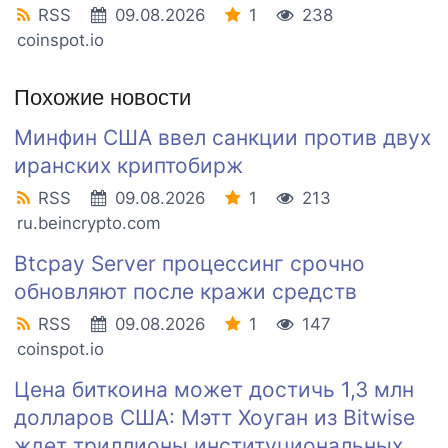
RSS
09.08.2026
1
238
coinspot.io
Похожие новости
Минфин США ввел санкции против двух
иранских криптобирж
RSS
09.08.2026
1
213
ru.beincrypto.com
Btcpay Server процессинг срочно
обновляют после кражи средств
RSS
09.08.2026
1
147
coinspot.io
Цена биткоина может достичь 1,3 млн
долларов США: Мэтт Хоуган из Bitwise
ждет триллионы институциональных