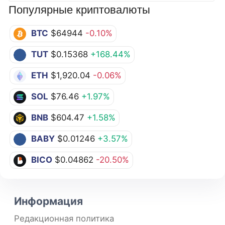
Популярные криптовалюты
BTC
$64944
-0.10%
TUT
$0.15368
+168.44%
ETH
$1,920.04
-0.06%
SOL
$76.46
+1.97%
BNB
$604.47
+1.58%
BABY
$0.01246
+3.57%
BICO
$0.04862
-20.50%
Информация
Редакционная политика