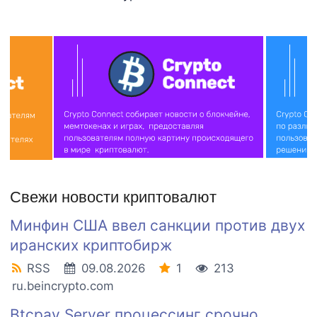
Свежи новости криптовалют
Минфин США ввел санкции против двух
иранских криптобирж
RSS
09.08.2026
1
213
ru.beincrypto.com
Btcpay Server процессинг срочно