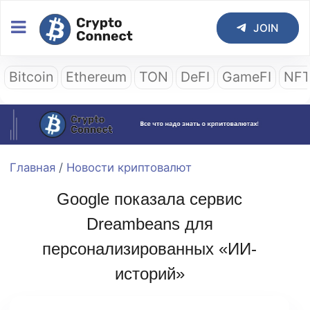
JOIN
Bitcoin
Ethereum
TON
DeFI
GameFI
NF
Главная
/
Новости криптовалют
Google показала сервис
Dreambeans для
персонализированных «ИИ-
историй»