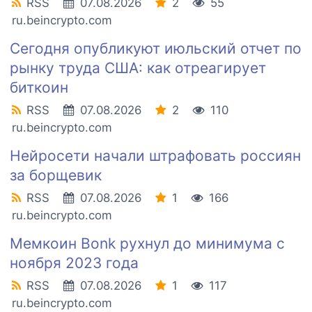
RSS
07.08.2026
2
55
ru.beincrypto.com
Сегодня опубликуют июльский отчет по
рынку труда США: как отреагирует
биткоин
RSS
07.08.2026
2
110
ru.beincrypto.com
Нейросети начали штрафовать россиян
за борщевик
RSS
07.08.2026
1
166
ru.beincrypto.com
Мемкоин Bonk рухнул до минимума с
ноября 2023 года
RSS
07.08.2026
1
117
ru.beincrypto.com