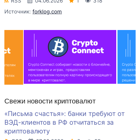
RSS
04.06.2026
1
318
Источник:
forklog.com
Свежи новости криптовалют
«Письма счастья»: банки требуют от
ВЭД-клиентов в РФ отчитаться за
криптовалюту