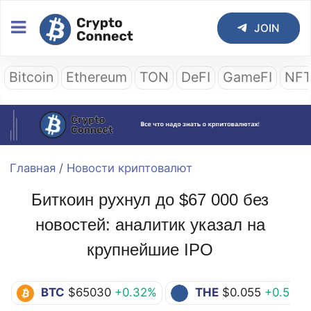
JOIN
Bitcoin
Ethereum
TON
DeFI
GameFI
NF
Главная
/
Новости криптовалют
Биткоин рухнул до $67 000 без
новостей: аналитик указал на
крупнейшие IPO
BTC
$65030
+0.32%
THE
$0.055
+0.55%