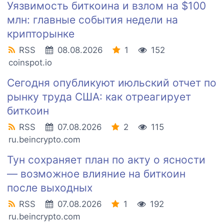
Уязвимость биткоина и взлом на $100
млн: главные события недели на
крипторынке
RSS
08.08.2026
1
152
coinspot.io
Сегодня опубликуют июльский отчет по
рынку труда США: как отреагирует
биткоин
RSS
07.08.2026
2
115
ru.beincrypto.com
Тун сохраняет план по акту о ясности
— возможное влияние на биткоин
после выходных
RSS
07.08.2026
1
192
ru.beincrypto.com