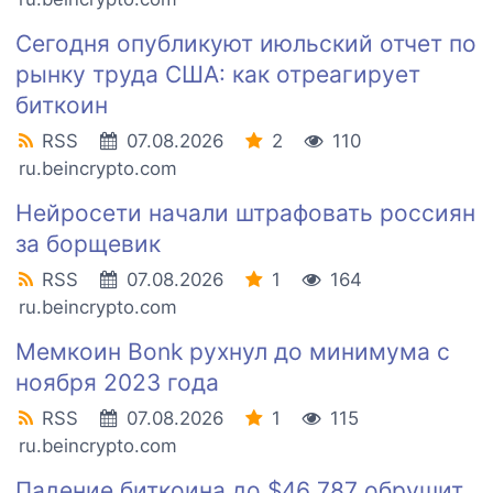
Сегодня опубликуют июльский отчет по
рынку труда США: как отреагирует
биткоин
RSS
07.08.2026
2
110
ru.beincrypto.com
Нейросети начали штрафовать россиян
за борщевик
RSS
07.08.2026
1
164
ru.beincrypto.com
Мемкоин Bonk рухнул до минимума с
ноября 2023 года
RSS
07.08.2026
1
115
ru.beincrypto.com
Падение биткоина до $46 787 обрушит