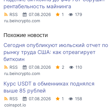
рентабельность майнинга
RSS
07.08.2026
1
179
ru.beincrypto.com
Похожие новости
Сегодня опубликуют июльский отчет по
рынку труда США: как отреагирует
биткоин
RSS
07.08.2026
2
110
ru.beincrypto.com
Курс USDT в обменниках поднялся
выше 85 рублей
RSS
07.08.2026
1
158
coinspot.io