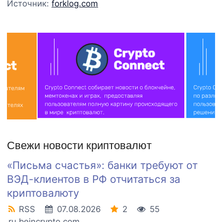
Источник:
forklog.com
Свежи новости криптовалют
«Письма счастья»: банки требуют от
ВЭД-клиентов в РФ отчитаться за
криптовалюту
RSS
07.08.2026
2
55
ru.beincrypto.com