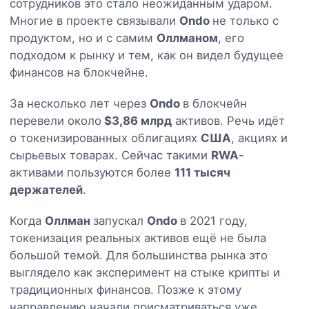
сотрудников это стало неожиданным ударом.
Многие в проекте связывали
Ondo
не только с
продуктом, но и с самим
Оллманом
, его
подходом к рынку и тем, как он видел будущее
финансов на блокчейне.
За несколько лет через
Ondo
в блокчейн
перевели около
$3,86 млрд
активов. Речь идёт
о токенизированных облигациях
США
, акциях и
сырьевых товарах. Сейчас такими
RWA
-
активами пользуются более
111 тысяч
держателей
.
Когда
Оллман
запускал
Ondo
в 2021 году,
токенизация реальных активов ещё не была
большой темой. Для большинства рынка это
выглядело как эксперимент на стыке крипты и
традиционных финансов. Позже к этому
направлению начали присматриваться уже