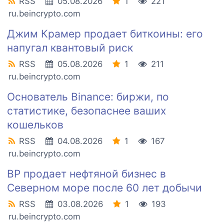
RSS
05.08.2026
1
221
ru.beincrypto.com
Джим Крамер продает биткоины: его
напугал квантовый риск
RSS
05.08.2026
1
211
ru.beincrypto.com
Основатель Binance: биржи, по
статистике, безопаснее ваших
кошельков
RSS
04.08.2026
1
167
ru.beincrypto.com
BP продает нефтяной бизнес в
Северном море после 60 лет добычи
RSS
03.08.2026
1
193
ru.beincrypto.com