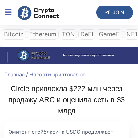
JOIN
Bitcoin
Ethereum
TON
DeFI
GameFI
NF
Главная
/
Новости криптовалют
Circle привлекла $222 млн через
продажу ARC и оценила сеть в $3
млрд
Эмитент стейблкоина USDC продолжает