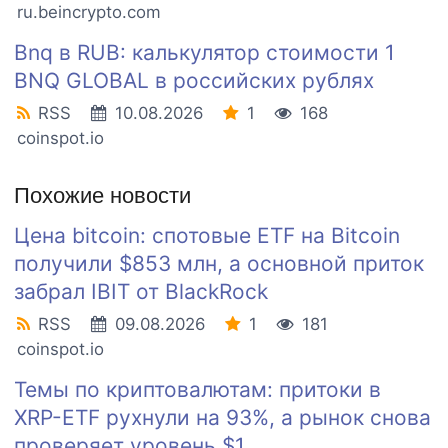
ru.beincrypto.com
Bnq в RUB: калькулятор стоимости 1
BNQ GLOBAL в российских рублях
RSS
10.08.2026
1
168
coinspot.io
Похожие новости
Цена bitcoin: спотовые ETF на Bitcoin
получили $853 млн, а основной приток
забрал IBIT от BlackRock
RSS
09.08.2026
1
181
coinspot.io
Темы по криптовалютам: притоки в
XRP-ETF рухнули на 93%, а рынок снова
проверяет уровень $1