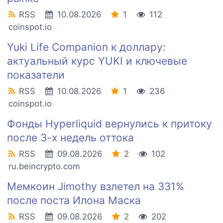
RSS
10.08.2026
1
112
coinspot.io
Yuki Life Companion к доллару:
актуальный курс YUKI и ключевые
показатели
RSS
10.08.2026
1
236
coinspot.io
Фонды Hyperliquid вернулись к притоку
после 3-х недель оттока
RSS
09.08.2026
2
102
ru.beincrypto.com
Мемкоин Jimothy взлетел на 331%
после поста Илона Маска
RSS
09.08.2026
2
202