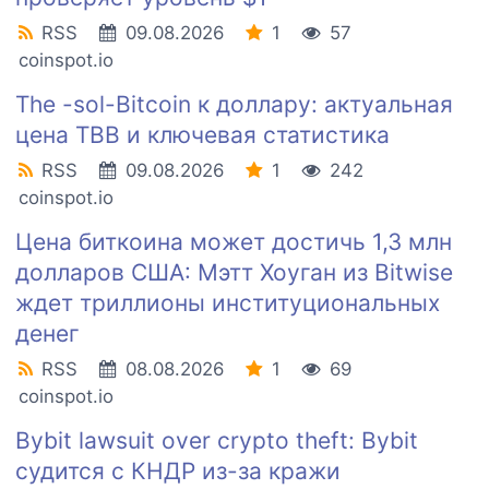
RSS
09.08.2026
1
57
coinspot.io
The -sol-Bitcoin к доллару: актуальная
цена TBB и ключевая статистика
RSS
09.08.2026
1
242
coinspot.io
Цена биткоина может достичь 1,3 млн
долларов США: Мэтт Хоуган из Bitwise
ждет триллионы институциональных
денег
RSS
08.08.2026
1
69
coinspot.io
Bybit lawsuit over crypto theft: Bybit
судится с КНДР из-за кражи