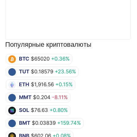
Популярные криптовалюты
BTC
$65020
+0.36%
TUT
$0.18579
+23.56%
ETH
$1,916.56
+0.15%
MMT
$0.204
-8.11%
SOL
$76.63
+0.80%
BMT
$0.03839
+159.74%
BNB
$602.06
+0.08%