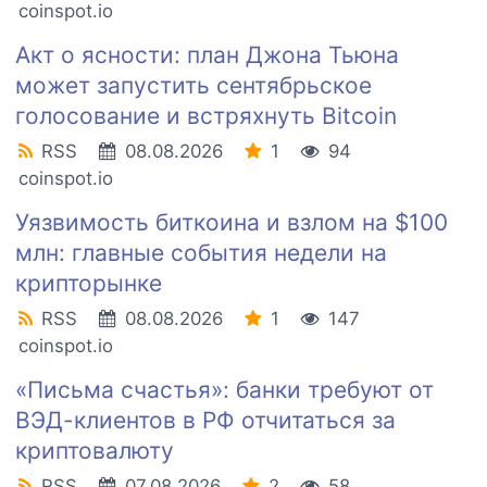
coinspot.io
Акт о ясности: план Джона Тьюна
может запустить сентябрьское
голосование и встряхнуть Bitcoin
RSS
08.08.2026
1
94
coinspot.io
Уязвимость биткоина и взлом на $100
млн: главные события недели на
крипторынке
RSS
08.08.2026
1
147
coinspot.io
«Письма счастья»: банки требуют от
ВЭД-клиентов в РФ отчитаться за
криптовалюту
RSS
07.08.2026
2
58