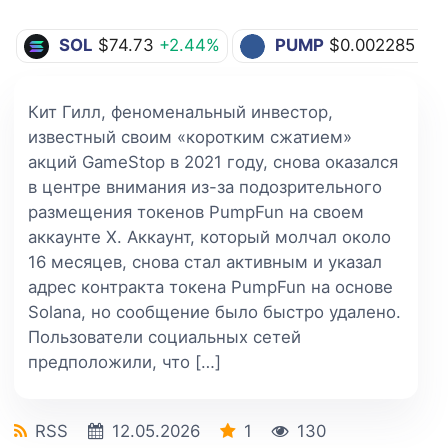
SOL
$74.73
+2.44%
PUMP
$0.002285
-1.
Кит Гилл, феноменальный инвестор,
известный своим «коротким сжатием»
акций GameStop в 2021 году, снова оказался
в центре внимания из-за подозрительного
размещения токенов PumpFun на своем
аккаунте X. Аккаунт, который молчал около
16 месяцев, снова стал активным и указал
адрес контракта токена PumpFun на основе
Solana, но сообщение было быстро удалено.
Пользователи социальных сетей
предположили, что […]
RSS
12.05.2026
1
130