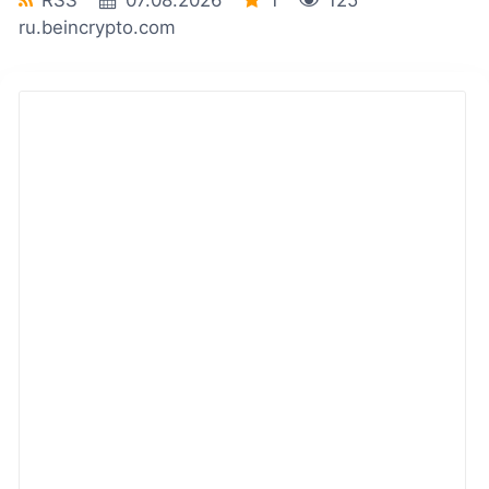
RSS
07.08.2026
1
125
ru.beincrypto.com