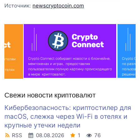
Источник:
newscryptocoin.com
Свежи новости криптовалют
Кибербезопасность: криптостилер для
macOS, слежка через Wi-Fi в отелях и
крупные утечки недели
RSS
08.08.2026
1
76