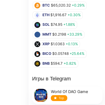
BTC
$65,020.32
+0.29%
ETH
$1,916.67
+0.30%
SOL
$74.95
+1.88%
MMT
$0.2198
+33.29%
XRP
$1.0363
+0.13%
BICO
$0.05748
+25.64%
BNB
$594.7
+0.82%
Игры в Telegram
World Of DAO Game
Top