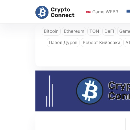
Game WEB3
Bitcoin
Ethereum
TON
DeFI
Game
Павел Дуров
Роберт Кийосаки
A