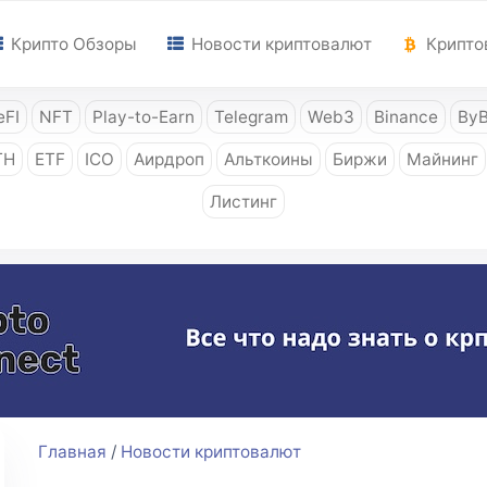
Крипто Обзоры
Новости криптовалют
Крипто
FI
NFT
Play-to-Earn
Telegram
Web3
Binance
ByB
TH
ETF
ICO
Аирдроп
Альткоины
Биржи
Майнинг
Листинг
Главная
/
Новости криптовалют