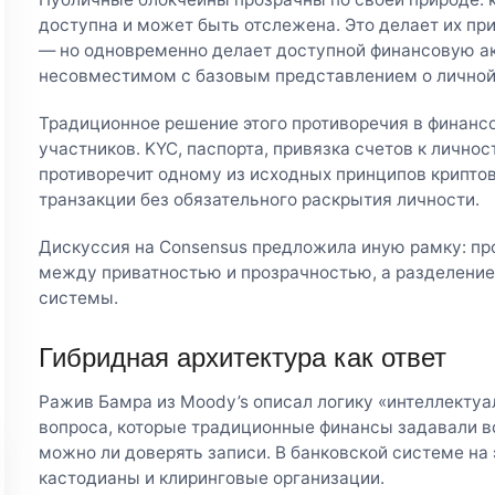
доступна и может быть отслежена. Это делает их пр
— но одновременно делает доступной финансовую ак
несовместимом с базовым представлением о личной
Традиционное решение этого противоречия в финанс
участников. KYC, паспорта, привязка счетов к личност
противоречит одному из исходных принципов крипт
транзакции без обязательного раскрытия личности.
Дискуссия на Consensus предложила иную рамку: п
между приватностью и прозрачностью, а разделени
системы.
Гибридная архитектура как ответ
Ражив Бамра из Moody’s описал логику «интеллектуал
вопроса, которые традиционные финансы задавали все
можно ли доверять записи. В банковской системе на 
кастодианы и клиринговые организации.