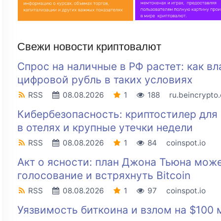
Свежи новости криптовалют
Спрос на наличные в РФ растет: как вл
цифровой рубль в таких условиях
RSS
08.08.2026
1
188
ru.beincrypto
Кибербезопасность: криптостилер для 
в отелях и крупные утечки недели
RSS
08.08.2026
1
84
coinspot.io
Акт о ясности: план Джона Тьюна може
голосование и встряхнуть Bitcoin
RSS
08.08.2026
1
97
coinspot.io
Уязвимость биткоина и взлом на $100 