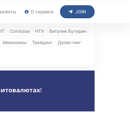
валюты
О сервисе
JOIN
IT
Coinbase
HTX
Виталик Бутерин
Мемкоины
Трейдинг
Делистинг