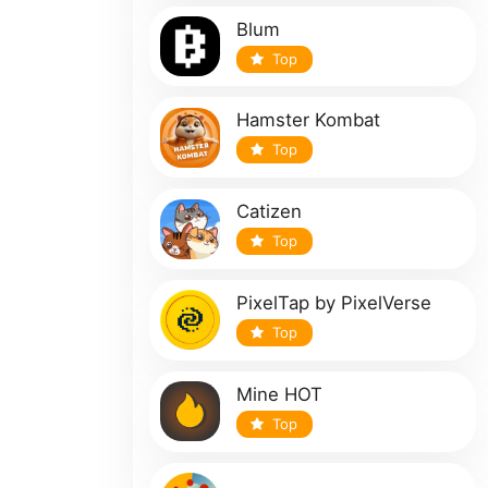
Blum
Top
Hamster Kombat
Top
Catizen
Top
PixelTap by PixelVerse
Top
Mine HOT
Top