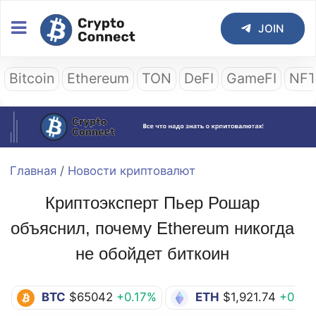
JOIN
Bitcoin
Ethereum
TON
DeFI
GameFI
NF
Главная
/
Новости криптовалют
Криптоэксперт Пьер Рошар
объяснил, почему Ethereum никогда
не обойдет биткоин
BTC
$65042
+0.17%
ETH
$1,921.74
+0.35