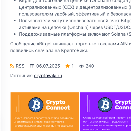
Bitget для торговли на цепочке (Onchain) созда
централизованных (CEX) и децентрализованных (
пользователям удобный, эффективный и безопасн
Пользователи могут использовать свой счет Bitg
активами на цепочке (Onchain) через USDT/USDC
Поддерживаемые платформы включают Solana (SOL
Сообщение «Bitget начинает торговлю токенами AIN
появились сначала на КриптоВики.
RSS
06.07.2025
1
240
Источник:
cryptowiki.ru