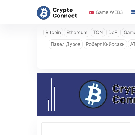
Game WEB3
Bitcoin
Ethereum
TON
DeFI
Game
Павел Дуров
Роберт Кийосаки
A