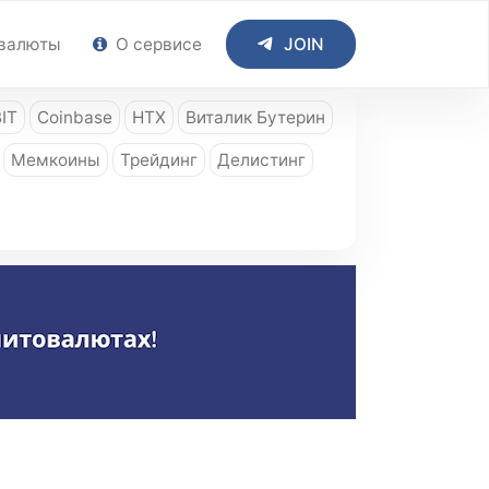
валюты
О сервисе
JOIN
IT
Coinbase
HTX
Виталик Бутерин
Мемкоины
Трейдинг
Делистинг