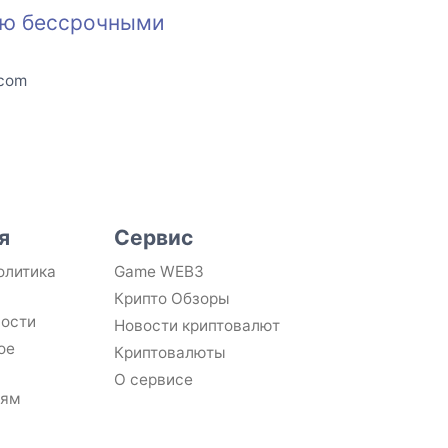
влю бессрочными
.com
я
Сервис
олитика
Game WEB3
Крипто Обзоры
ности
Новости криптовалют
ое
Криптовалюты
О сервисе
лям