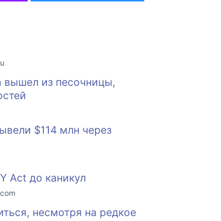
ru
a вышел из песочницы,
остей
ывели $114 млн через
Y Act до каникул
.com
иться, несмотря на редкое