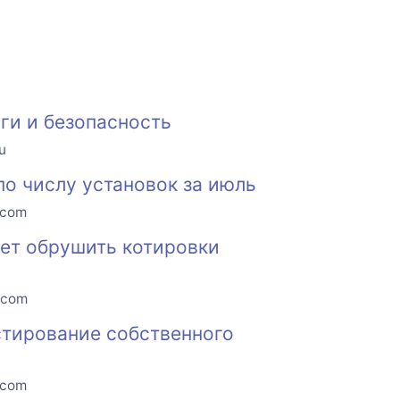
оги и безопасность
u
по числу установок за июль
.com
ет обрушить котировки
.com
естирование собственного
.com