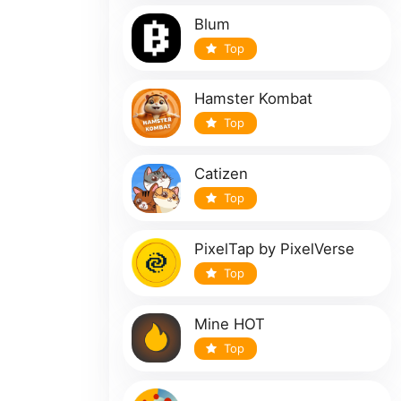
Blum
Top
Hamster Kombat
Top
Catizen
Top
PixelTap by PixelVerse
Top
Mine HOT
Top