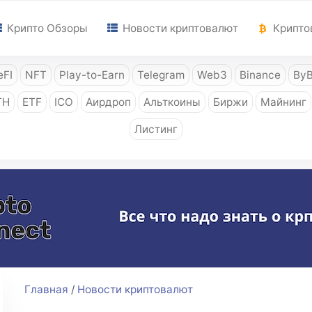
Крипто Обзоры
Новости криптовалют
Крипто
FI
NFT
Play-to-Earn
Telegram
Web3
Binance
ByB
TH
ETF
ICO
Аирдроп
Альткоины
Биржи
Майнинг
Листинг
Главная
/
Новости криптовалют