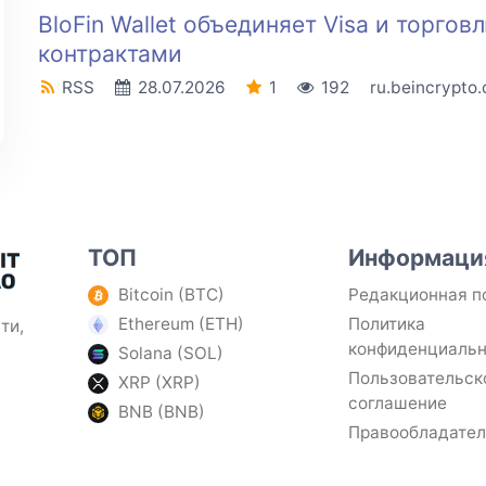
BloFin Wallet объединяет Visa и торго
контрактами
RSS
28.07.2026
1
192
ru.beincrypto
ТОП
Информаци
Bitcoin (BTC)
Редакционная п
Ethereum (ETH)
Политика
ти,
конфиденциаль
Solana (SOL)
Пользовательск
XRP (XRP)
соглашение
BNB (BNB)
Правообладате