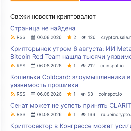
Свежи новости криптовалют
Страница не найдена
RSS
06.08.2026
2
126
cryptorussia.
Крипторынок утром 6 августа: ИИ Met
Bitcoin Red Team нашла тысячи уязвим
RSS
06.08.2026
1
212
coinspot.io
Кошельки Coldcard: злоумышленники в
уязвимость прошивки
RSS
06.08.2026
1
68
coinspot.io
Сенат может не успеть принять CLARIT
RSS
06.08.2026
1
166
ru.beincrypto
Криптосектор в Конгрессе может усил