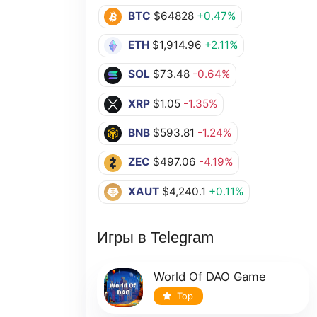
BTC
$64828
+0.47%
ETH
$1,914.96
+2.11%
SOL
$73.48
-0.64%
XRP
$1.05
-1.35%
BNB
$593.81
-1.24%
ZEC
$497.06
-4.19%
XAUT
$4,240.1
+0.11%
Игры в Telegram
World Of DAO Game
Top