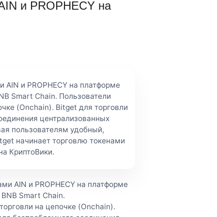
и AIN и PROPHECY на
ми AIN и PROPHECY на платформе
BNB Smart Chain. Пользователи
чке (Onchain). Bitget для торговли
соединения централизованных
вая пользователям удобный,
tget начинает торговлю токенами
на КриптоВики.
нами AIN и PROPHECY на платформе
и BNB Smart Chain.
торговли на цепочке (Onchain).