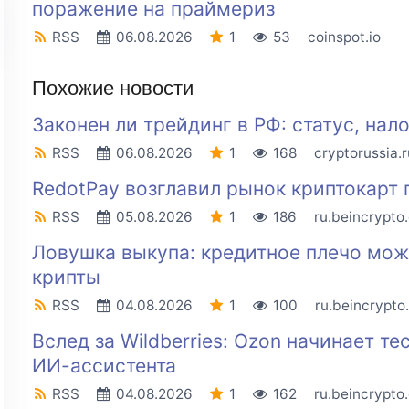
поражение на праймериз
RSS
06.08.2026
1
53
coinspot.io
Похожие новости
Законен ли трейдинг в РФ: статус, нал
RSS
06.08.2026
1
168
cryptorussia.r
RedotPay возглавил рынок криптокарт 
RSS
05.08.2026
1
186
ru.beincrypto
Ловушка выкупа: кредитное плечо мож
крипты
RSS
04.08.2026
1
100
ru.beincrypto
Вслед за Wildberries: Ozon начинает т
ИИ-ассистента
RSS
04.08.2026
1
162
ru.beincrypto