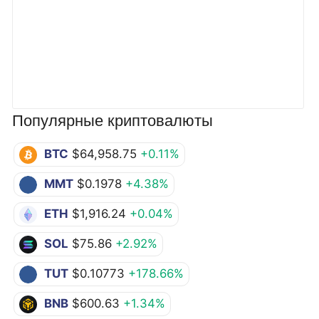
Популярные криптовалюты
BTC
$64,958.75
+0.11%
MMT
$0.1978
+4.38%
ETH
$1,916.24
+0.04%
SOL
$75.86
+2.92%
TUT
$0.10773
+178.66%
BNB
$600.63
+1.34%