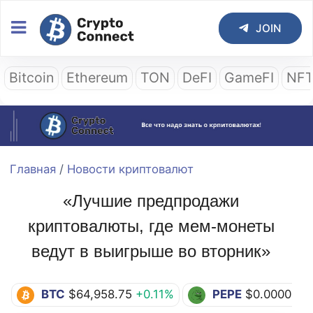
JOIN
Bitcoin
Ethereum
TON
DeFI
GameFI
NF
Главная
/
Новости криптовалют
«Лучшие предпродажи
криптовалюты, где мем-монеты
ведут в выигрыше во вторник»
BTC
$64,958.75
+0.11%
PEPE
$0.0000028