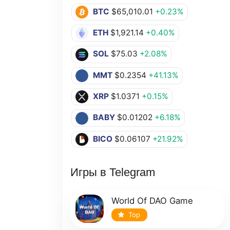
BTC
$65,010.01
+0.23%
ETH
$1,921.14
+0.40%
SOL
$75.03
+2.08%
MMT
$0.2354
+41.13%
XRP
$1.0371
+0.15%
BABY
$0.01202
+6.18%
BICO
$0.06107
+21.92%
Игры в Telegram
World Of DAO Game
Top