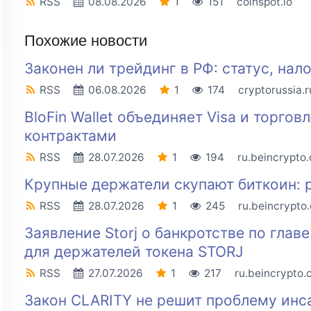
RSS
08.08.2026
1
151
coinspot.io
Похожие новости
Законен ли трейдинг в РФ: статус, нал
RSS
06.08.2026
1
174
cryptorussia.r
BloFin Wallet объединяет Visa и торго
контрактами
RSS
28.07.2026
1
194
ru.beincrypto
Крупные держатели скупают биткоин: 
RSS
28.07.2026
1
245
ru.beincrypto
Заявление Storj о банкротстве по глав
для держателей токена STORJ
RSS
27.07.2026
1
217
ru.beincrypto
Закон CLARITY не решит проблему инс