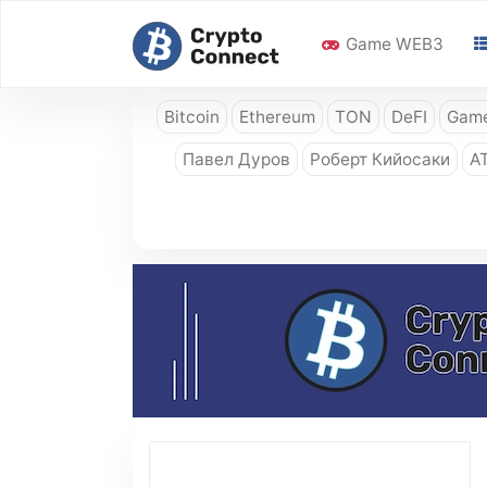
Game WEB3
Bitcoin
Ethereum
TON
DeFI
Game
Павел Дуров
Роберт Кийосаки
A