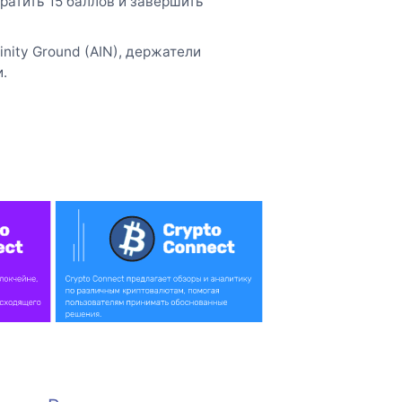
ратить 15 баллов и завершить
nity Ground (AIN), держатели
.