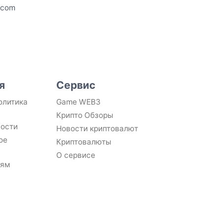
.com
я
Сервис
олитика
Game WEB3
Крипто Обзоры
ности
Новости криптовалют
ое
Криптовалюты
О сервисе
лям