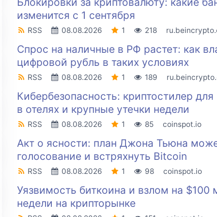
Блокировки за криптовалюту: какие ба
изменится с 1 сентября
RSS
08.08.2026
1
218
ru.beincrypto
Спрос на наличные в РФ растет: как вл
цифровой рубль в таких условиях
RSS
08.08.2026
1
189
ru.beincrypto
Кибербезопасность: криптостилер для 
в отелях и крупные утечки недели
RSS
08.08.2026
1
85
coinspot.io
Акт о ясности: план Джона Тьюна може
голосование и встряхнуть Bitcoin
RSS
08.08.2026
1
98
coinspot.io
Уязвимость биткоина и взлом на $100 
недели на крипторынке