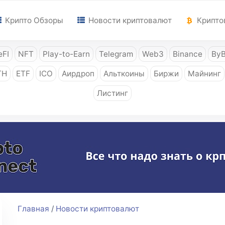
Крипто Обзоры
Новости криптовалют
Крипто
FI
NFT
Play-to-Earn
Telegram
Web3
Binance
ByB
TH
ETF
ICO
Аирдроп
Альткоины
Биржи
Майнинг
Листинг
Главная
/
Новости криптовалют