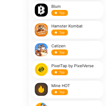
Blum
Top
Hamster Kombat
Top
Catizen
Top
PixelTap by PixelVerse
Top
Mine HOT
Top