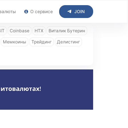
валюты
О сервисе
JOIN
IT
Coinbase
HTX
Виталик Бутерин
Мемкоины
Трейдинг
Делистинг