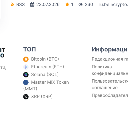
RSS
23.07.2026
1
260
ru.beincrypto
ТОП
Информаци
Bitcoin (BTC)
Редакционная п
Ethereum (ETH)
Политика
ти,
конфиденциаль
Solana (SOL)
Пользовательск
Master MIX Token
соглашение
(MMT)
Правообладате
XRP (XRP)