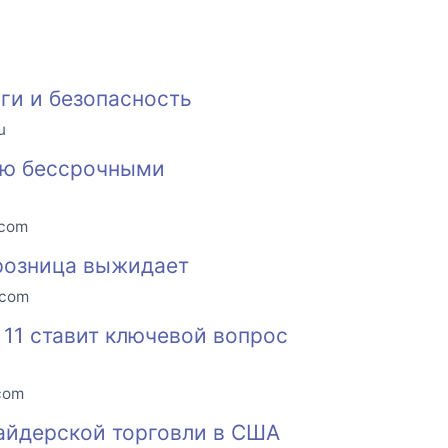
оги и безопасность
u
влю бессрочными
.com
розница выжидает
.com
е 11 ставит ключевой вопрос
.com
айдерской торговли в США