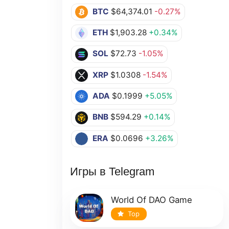
BTC
$64,374.01
-0.27%
ETH
$1,903.28
+0.34%
SOL
$72.73
-1.05%
XRP
$1.0308
-1.54%
ADA
$0.1999
+5.05%
BNB
$594.29
+0.14%
ERA
$0.0696
+3.26%
Игры в Telegram
World Of DAO Game
Top