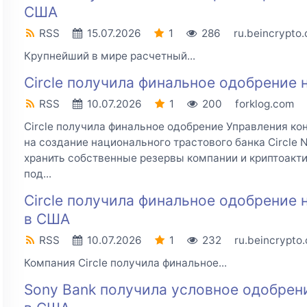
США
RSS
15.07.2026
1
286
ru.beincrypto
Крупнейший в мире расчетный...
Circle получила финальное одобрение 
RSS
10.07.2026
1
200
forklog.com
Circle получила финальное одобрение Управления к
на создание национального трастового банка Circle N
хранить собственные резервы компании и криптоакт
под...
Circle получила финальное одобрение н
в США
RSS
10.07.2026
1
232
ru.beincrypto
Компания Circle получила финальное...
Sony Bank получила условное одобрен