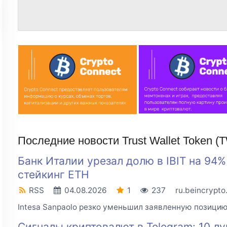
Последние новости Trust Wallet Token (
Банк Италии урезал долю в IBIT на 94%
стейкинг ETH
RSS
04.08.2026
1
237
ru.beincrypt
Intesa Sanpaolo резко уменьшил заявленную позицию 
Сигналы криптовалют в Telegram: 10 лу