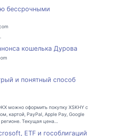
влю бессрочными
.com
.
анонса кошелька Дурова
com
стрый и понятный способ
а OKX можно оформить покупку XSKHY с
 картой, PayPal, Apple Pay, Google
 регионе. Текущая цена...
rosoft, ETF и гособлигаций