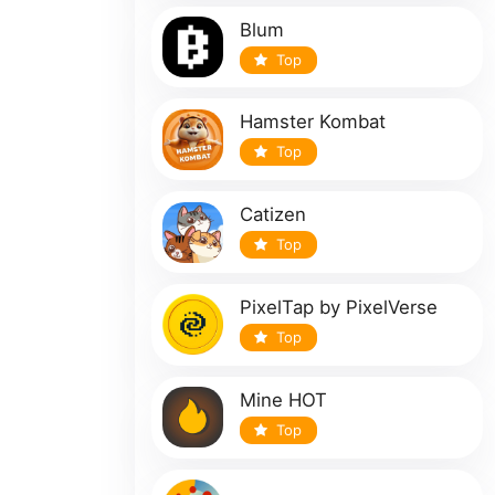
Blum
Top
Hamster Kombat
Top
Catizen
Top
PixelTap by PixelVerse
Top
Mine HOT
Top