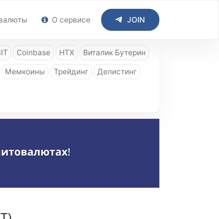
валюты
О сервисе
JOIN
IT
Coinbase
HTX
Виталик Бутерин
Мемкоины
Трейдинг
Делистинг
WT)