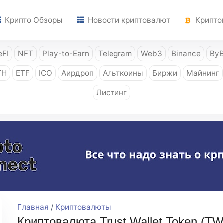
Крипто Обзоры
Новости криптовалют
Крипто
FI
NFT
Play-to-Earn
Telegram
Web3
Binance
ByB
TH
ETF
ICO
Аирдроп
Альткоины
Биржи
Майнинг
Листинг
Главная
/
Криптовалюты
Криптовалюта Trust Wallet Token (T