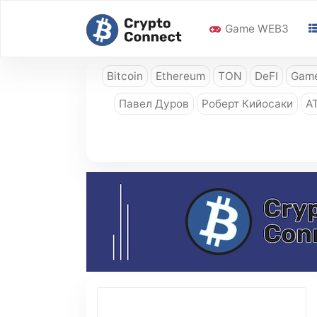
Game WEB3
Bitcoin
Ethereum
TON
DeFI
Game
Павел Дуров
Роберт Кийосаки
A