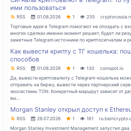
ими пользоваться
RSS
01.08.2026
1
235
cryptorussia.r
Торговые идеи в Telegram помогают не опоздать с вхо
многих сделках именно момент решает, будет ли ре
заметные Telegram‑источники по криптосигналам и р
Как вывести крипту с ТГ кошелька: по
способов
RSS
01.08.2026
1
130
coinspot.io
Да, вывести криптовалюту с Telegram-кошелька можн
отправить на биржу, вывести через партнерский сер
экосистемы TON. Конкретный маршрут зависит от дв
вы...
Morgan Stanley открыл доступ к Ethere
RSS
28.07.2026
1
161
ru.beincrypto
Morgan Stanley Investment Management запустил два 