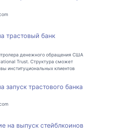
.com
на трастовый банк
онтролера денежного обращения США
ational Trust. Структура сможет
ивы институциональных клиентов
а запуск трастового банка
.com
ие на выпуск стейблкоинов