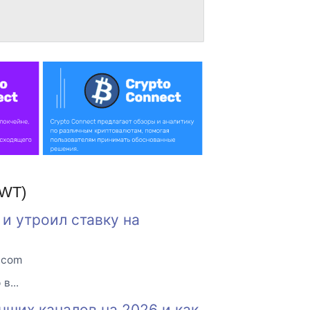
TWT)
 и утроил ставку на
o.com
в...
чших каналов на 2026 и как