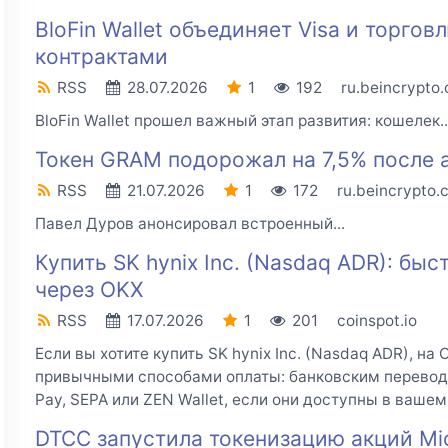
BloFin Wallet объединяет Visa и торго
контрактами
RSS
28.07.2026
1
192
ru.beincrypto
BloFin Wallet прошел важный этап развития: кошелек..
Токен GRAM подорожал на 7,5% после 
RSS
21.07.2026
1
172
ru.beincrypto.
Павел Дуров анонсировал встроенный...
Купить SK hynix Inc. (Nasdaq ADR): бы
через OKX
RSS
17.07.2026
1
201
coinspot.io
Если вы хотите купить SK hynix Inc. (Nasdaq ADR), н
привычными способами оплаты: банковским переводом,
Pay, SEPA или ZEN Wallet, если они доступны в вашем
DTCC запустила токенизацию акций Mic