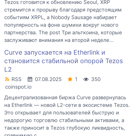
Tezos готовится к обновлению Seoul, XRP
стремится к прорыву благодаря предстоящим
событиям XRPL, а Nobody Sausage набирает
популярность на фоне шумихи вокруг нового
партнерства. The post Три альткоина, которые
заслуживают внимания на второй неделе...
Curve запускается на Etherlink и
становится стабильной опорой Tezos
L2
RSS
07.08.2025
1
350
coinspot.io
Децентрализованная биржа Curve развернулась
на Etherlink — новой L2-сети в экосистеме Tezos.
Это открывает для пользователей быструю и
недорогую торговлю стабильными активами, а
также приносит в Tezos глубокую ликвидность,
сравнимую с...