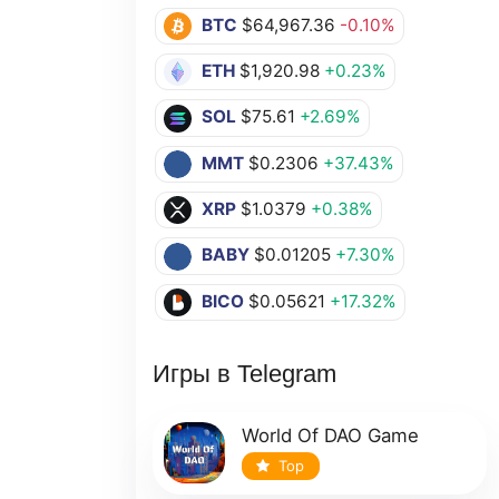
BTC
$64,967.36
-0.10%
ETH
$1,920.98
+0.23%
SOL
$75.61
+2.69%
MMT
$0.2306
+37.43%
XRP
$1.0379
+0.38%
BABY
$0.01205
+7.30%
BICO
$0.05621
+17.32%
Игры в Telegram
World Of DAO Game
Top