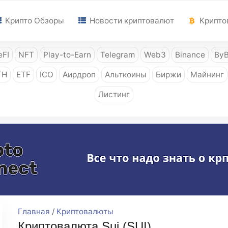
Крипто Обзоры
Новости криптовалют
Крипто
FI
NFT
Play-to-Earn
Telegram
Web3
Binance
ByB
TH
ETF
ICO
Аирдроп
Альткоины
Биржи
Майнинг
Листинг
Главная
/
Криптовалюты
Криптовалюта Sui (SUI)