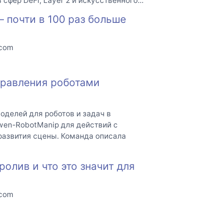
сфер DeFi, Layer 2 и искусственного...
— почти в 100 раз больше
.com
правления роботами
оделей для роботов и задач в
wen-RobotManip для действий с
развития сцены. Команда описала
олив и что это значит для
.com