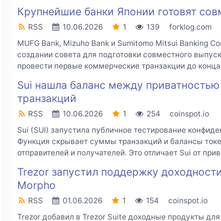
Крупнейшие банки Японии готовят сов
RSS
10.06.2026
1
139
forklog.com
MUFG Bank, Mizuho Bank и Sumitomo Mitsui Banking C
создании совета для подготовки совместного выпуск
провести первые коммерческие транзакции до конца 
Sui нашла баланс между приватностью
транзакций
RSS
10.06.2026
1
254
coinspot.io
Sui (SUI) запустила публичное тестирование конфид
Функция скрывает суммы транзакций и балансы токен
отправителей и получателей. Это отличает Sui от при
Trezor запустил поддержку доходност
Morpho
RSS
01.06.2026
1
154
coinspot.io
Trezor добавил в Trezor Suite доходные продукты дл