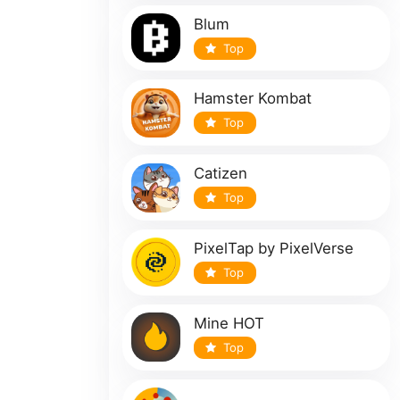
Blum
Top
Hamster Kombat
Top
Catizen
Top
PixelTap by PixelVerse
Top
Mine HOT
Top