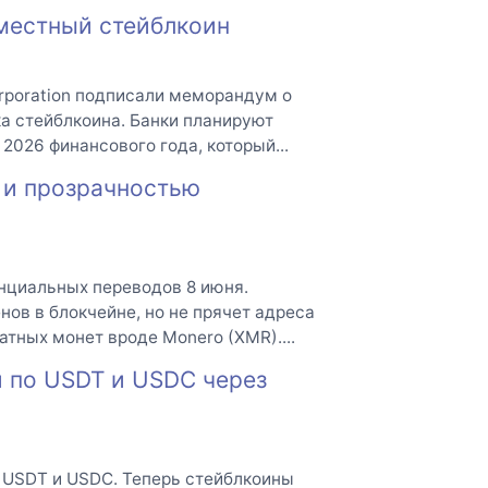
местный стейблкоин
orporation подписали меморандум о
а стейблкоина. Банки планируют
2026 финансового года, который...
 и прозрачностью
енциальных переводов 8 июня.
ов в блокчейне, но не прячет адреса
ватных монет вроде Monero (XMR)....
и по USDT и USDC через
я USDT и USDC. Теперь стейблкоины