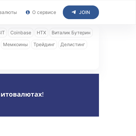
валюты
О сервисе
JOIN
IT
Coinbase
HTX
Виталик Бутерин
Мемкоины
Трейдинг
Делистинг