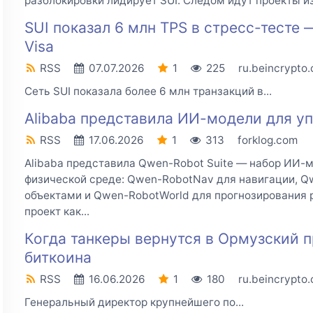
разблокировки лидирует SUI. Следом идут проекты из 
SUI показал 6 млн TPS в стресс-тесте 
Visa
RSS
07.07.2026
1
225
ru.beincrypto
Сеть SUI показала более 6 млн транзакций в...
Alibaba представила ИИ-модели для у
RSS
17.06.2026
1
313
forklog.com
Alibaba представила Qwen-Robot Suite — набор ИИ-м
физической среде: Qwen-RobotNav для навигации, Q
объектами и Qwen-RobotWorld для прогнозирования 
проект как...
Когда танкеры вернутся в Ормузский пр
биткоина
RSS
16.06.2026
1
180
ru.beincrypto
Генеральный директор крупнейшего по...