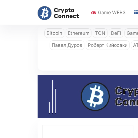
Game WEB3
Bitcoin
Ethereum
TON
DeFI
Game
Павел Дуров
Роберт Кийосаки
A