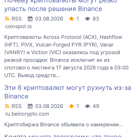
Почему криптовалюты могут резко
упасть после решения Binance
RSS
03.08.2026
1
83
coinspot.io
Криптовалюты Across Protocol (ACX), Hashflow
(HFT), PIVX, Vulcan Forged PYR (PYR), Vanar
(VANRY) и Viction (VIC) оказались под угрозой
резкой просадки: Binance исключит их из
спотового листинга 17 августа 2026 года в 03:00
UTC. Вывод средств...
Эти 6 криптовалют могут рухнуть из-за
Binance
RSS
03.08.2026
1
49
ru.beincrypto.com
Криптобиржа Binance объявила о намерении...
Крипта монета телеграмм: что такое