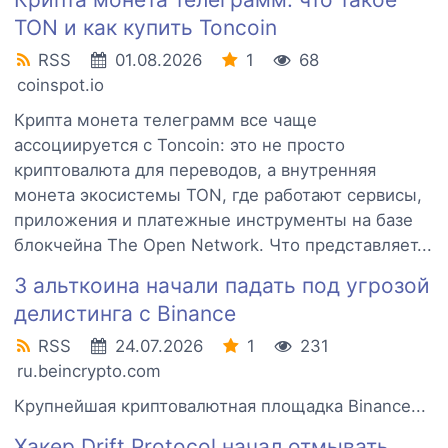
TON и как купить Toncoin
RSS
01.08.2026
1
68
coinspot.io
Крипта монета телеграмм все чаще
ассоциируется с Toncoin: это не просто
криптовалюта для переводов, а внутренняя
монета экосистемы TON, где работают сервисы,
приложения и платежные инструменты на базе
блокчейна The Open Network. Что представляет...
3 альткоина начали падать под угрозой
делистинга с Binance
RSS
24.07.2026
1
231
ru.beincrypto.com
Крупнейшая криптовалютная площадка Binance...
Хакер Drift Protocol начал отмывать