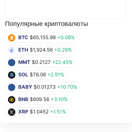
Популярные криптовалюты
BTC
$65,155.99
+0.08%
ETH
$1,924.56
+0.29%
MMT
$0.2127
+22.45%
SOL
$76.06
+2.91%
BABY
$0.01273
+10.70%
BNB
$609.56
+3.10%
XRP
$1.0452
+1.51%