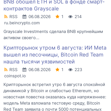
BNB обошел ETH и SOL в фонде смарт-
контрактов Grayscale
RSS
06.08.2026
1
214
ru.beincrypto.com
Grayscale Investments сделала BNB крупнейшим
активом своего...
Крипторынок утром 6 августа: ИИ Meta
вышел из песочницы, Bitcoin Red Team
нашла тысячи уязвимостей
RSS
06.08.2026
1
223
coinspot.io
Крипторынок встретил утро 6 августа спокойной
динамикой у Bitcoin и слабостью Ethereum, но
новостная повестка оказалась куда напряженнее:
модель Meta взломала тестовую среду, Bitcoin
Red Team заявила о почти 5000 потенциальных