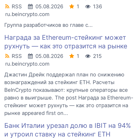
RSS
05.08.2026
1
136
ru.beincrypto.com
Группа разработчиков во главе с...
Награда за Ethereum-стейкинг может
рухнуть — как это отразится на рынке
RSS
05.08.2026
1
215
ru.beincrypto.com
Джастин Дрейк поддержал план по снижению
вознаграждений за стейкинг ETH. Расчеты
BeInCrypto показывают: крупные операторы все
равно в выигрыше. The post Награда за Ethereum-
стейкинг может рухнуть — как это отразится на
рынке appeared first on...
Банк Италии урезал долю в IBIT на 94%
и утроил ставку на стейкинг ETH