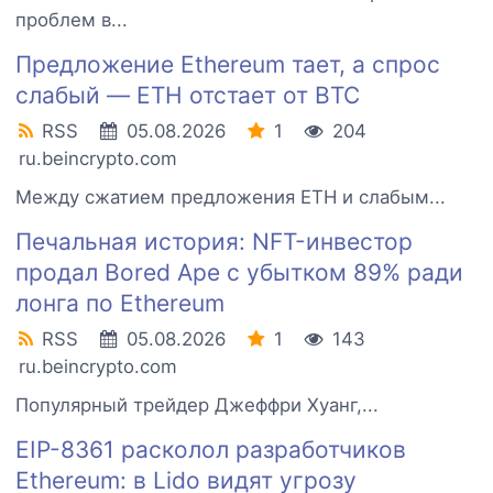
проблем в...
Предложение Ethereum тает, а спрос
слабый — ETH отстает от BTC
RSS
05.08.2026
1
204
ru.beincrypto.com
Между сжатием предложения ETH и слабым...
Печальная история: NFT-инвестор
продал Bored Ape с убытком 89% ради
лонга по Ethereum
RSS
05.08.2026
1
143
ru.beincrypto.com
Популярный трейдер Джеффри Хуанг,...
EIP-8361 расколол разработчиков
Ethereum: в Lido видят угрозу