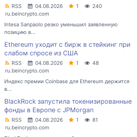
RSS
04.08.2026
1
240
ru.beincrypto.com
Intesa Sanpaolo резко уменьшил заявленную
позицию в...
Ethereum уходит с бирж в стейкинг при
слабом спросе из США
RSS
04.08.2026
1
48
ru.beincrypto.com
Индекс премии Coinbase для Ethereum держится
в...
BlackRock запустила токенизированные
фонды в Европе с JPMorgan
RSS
04.08.2026
1
81
ru.beincrypto.com