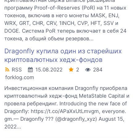
Криптовалютная биржа Binance расширила
программу Proof-of-Reserves (PoR) на 11 новых
токенов, включив в него монеты MASK, ENJ,
WRX, GRT, CHR, CRV, 1INCH, CVP, HFT, SSV и
DOGE. Система PoR теперь включает в себя 24
токена, а общий объем резервов...
Dragonfly купила один из старейших
криптовалютных хедж-фондов
RSS
15.08.2022
2
284
forklog.com
Инвестиционная компания Dragonfly приобрела
криптовалютный хедж-фонд MetaStable Capital и
провела ребрендинг. Introducing the new face of
Dragonfly: https://t.co/APaXxUtLmvgm, everyone.
gm.— Dragonfly ??? (@dragonfly_xyz) August 15,
2022...