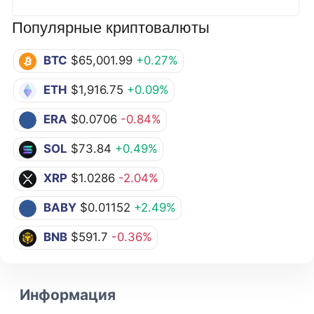
Популярные криптовалюты
BTC
$65,001.99
+0.27%
ETH
$1,916.75
+0.09%
ERA
$0.0706
-0.84%
SOL
$73.84
+0.49%
XRP
$1.0286
-2.04%
BABY
$0.01152
+2.49%
BNB
$591.7
-0.36%
Информация