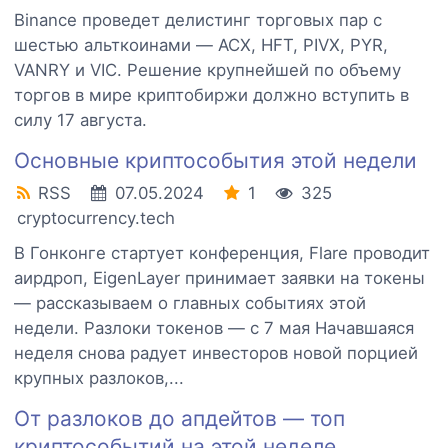
Binance проведет делистинг торговых пар с
шестью альткоинами — ACX, HFT, PIVX, PYR,
VANRY и VIC. Решение крупнейшей по объему
торгов в мире криптобиржи должно вступить в
силу 17 августа.
Основные криптособытия этой недели
RSS
07.05.2024
1
325
cryptocurrency.tech
В Гонконге стартует конференция, Flare проводит
аирдроп, EigenLayer принимает заявки на токены
— рассказываем о главных событиях этой
недели. Разлоки токенов — с 7 мая Начавшаяся
неделя снова радует инвесторов новой порцией
крупных разлоков,...
От разлоков до апдейтов — топ
криптособытий на этой неделе