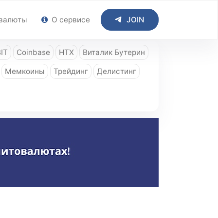
валюты
О сервисе
JOIN
IT
Coinbase
HTX
Виталик Бутерин
Мемкоины
Трейдинг
Делистинг