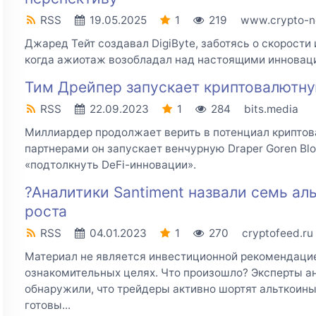
RSS
19.05.2025
1
219
www.crypto-n
Джаред Тейт создавал DigiByte, заботясь о скорости 
когда ажиотаж возобладал над настоящими инновац
Тим Дрейпер запускает криптовалютн
RSS
22.09.2023
1
284
bits.media
Миллиардер продолжает верить в потенциал криптов
партнерами он запускает венчурную Draper Goren Blo
«подтолкнуть DeFi-инновации».
?Аналитики Santiment назвали семь ал
роста
RSS
04.01.2023
1
270
cryptofeed.ru
Материал не является инвестиционной рекомендацие
ознакомительных целях. Что произошло? Эксперты а
обнаружили, что трейдеры активно шортят альткоины
готовы...