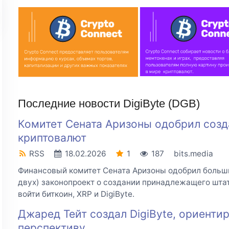
Последние новости DigiByte (DGB)
Комитет Сената Аризоны одобрил созд
криптовалют
RSS
18.02.2026
1
187
bits.media
Финансовый комитет Сената Аризоны одобрил больш
двух) законопроект о создании принадлежащего шта
войти биткоин, XRP и DigiByte.
Джаред Тейт создал DigiByte, ориенти
перспективу