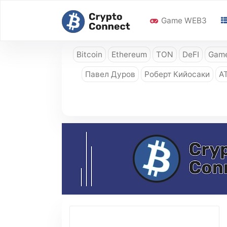
Game WEB3
Bitcoin
Ethereum
TON
DeFI
Game
Павел Дуров
Роберт Кийосаки
A