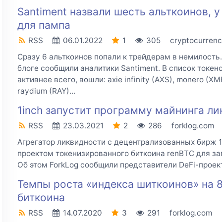
Santiment назвали шесть альткоинов, у
для пампа
RSS
06.01.2022
1
305
cryptocurrenc
Сразу 6 альткоинов попали к трейдерам в немилость.
блоге сообщили аналитики Santiment. В список токен
активнее всего, вошли: axie infinity (AXS), monero (X
raydium (RAY)...
1inch запустит программу майнинга ли
RSS
23.03.2021
2
286
forklog.com
Агрегатор ликвидности с децентрализованных бирж 1
проектом токенизированного биткоина renBTC для з
Об этом ForkLog сообщили представители DeFi-проект
Темпы роста «индекса шиткоинов» на 
биткоина
RSS
14.07.2020
3
291
forklog.com