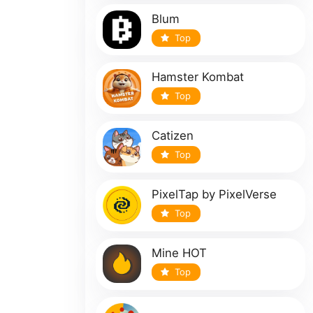
Blum
Top
Hamster Kombat
Top
Catizen
Top
PixelTap by PixelVerse
Top
Mine HOT
Top