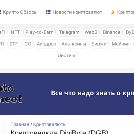
Крипто Обзоры
Новости криптовалют
Крипто
FI
NFT
Play-to-Earn
Telegram
Web3
Binance
ByB
TH
ETF
ICO
Аирдроп
Альткоины
Биржи
Майнинг
Листинг
Главная
/
Криптовалюты
Криптовалюта DigiByte (DGB)