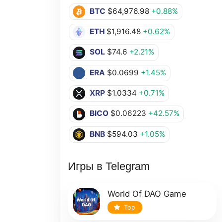
BTC
$64,976.98
+0.88%
ETH
$1,916.48
+0.62%
SOL
$74.6
+2.21%
ERA
$0.0699
+1.45%
XRP
$1.0334
+0.71%
BICO
$0.06223
+42.57%
BNB
$594.03
+1.05%
Игры в Telegram
World Of DAO Game
Top