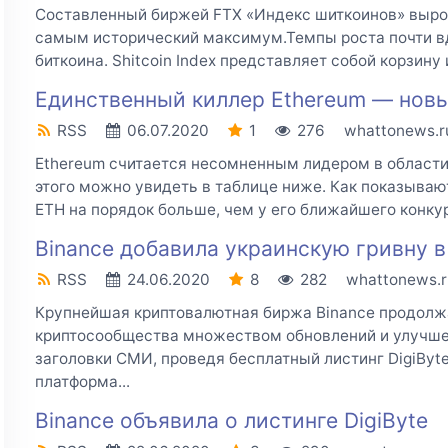
Составленный биржей FTX «Индекс шиткоинов» вырос
самым исторический максимум.Темпы роста почти в
биткоина. Shitcoin Index представляет собой корзину 
Единственный киллер Ethereum — нов
RSS
06.07.2020
1
276
whattonews.r
Ethereum считается несомненным лидером в области
этого можно увидеть в таблице ниже. Как показываю
ETH на порядок больше, чем у его ближайшего конкуре
Binance добавила украинскую гривну в
RSS
24.06.2020
8
282
whattonews.r
Крупнейшая криптовалютная биржа Binance продолж
криптосообщества множеством обновлений и улучшен
заголовки СМИ, проведя бесплатный листинг DigiByte
платформа...
Binance объявила о листинге DigiByte