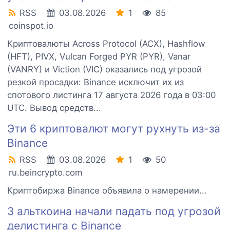
RSS
03.08.2026
1
85
coinspot.io
Криптовалюты Across Protocol (ACX), Hashflow
(HFT), PIVX, Vulcan Forged PYR (PYR), Vanar
(VANRY) и Viction (VIC) оказались под угрозой
резкой просадки: Binance исключит их из
спотового листинга 17 августа 2026 года в 03:00
UTC. Вывод средств...
Эти 6 криптовалют могут рухнуть из-за
Binance
RSS
03.08.2026
1
50
ru.beincrypto.com
Криптобиржа Binance объявила о намерении...
3 альткоина начали падать под угрозой
делистинга с Binance