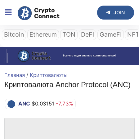
JOIN
Bitcoin
Ethereum
TON
DeFI
GameFI
NF
Главная
/
Криптовалюты
Криптовалюта Anchor Protocol (ANC)
ANC
$0.03151
-7.73%