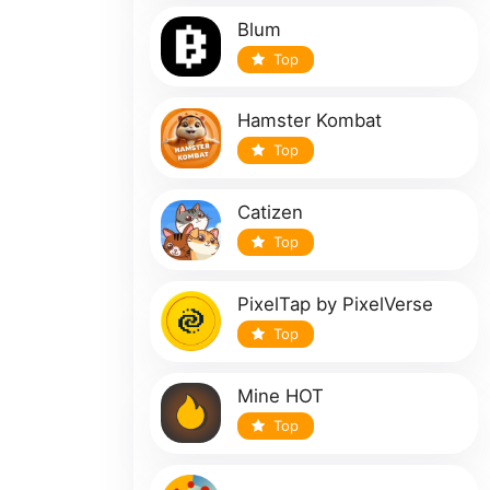
Blum
Top
Hamster Kombat
Top
Catizen
Top
PixelTap by PixelVerse
Top
Mine HOT
Top