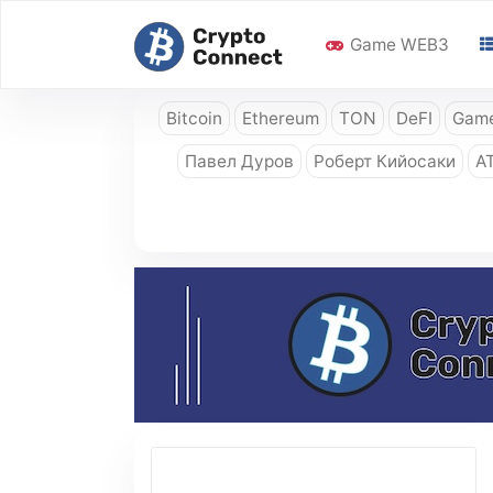
Game WEB3
Bitcoin
Ethereum
TON
DeFI
Game
Павел Дуров
Роберт Кийосаки
A