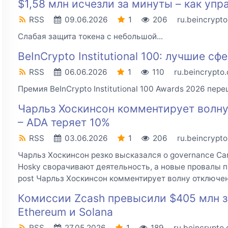
$1,58 млн исчезли за минуты – как уп
RSS
09.06.2026
1
206
ru.beincrypt
Слабая защита токена с небольшой...
BeInCrypto Institutional 100: лучшие с
RSS
06.06.2026
1
110
ru.beincrypto
Премия BeInCrypto Institutional 100 Awards 2026 пере
Чарльз Хоскинсон комментирует волну
– ADA теряет 10%
RSS
03.06.2026
1
206
ru.beincrypt
Чарльз Хоскинсон резко высказался о governance Card
Hosky сворачивают деятельность, а новые провалы п
post Чарльз Хоскинсон комментирует волну отключени
Комиссии Zcash превысили $405 млн з
Ethereum и Solana
RSS
27.05.2026
1
189
ru.beincrypto