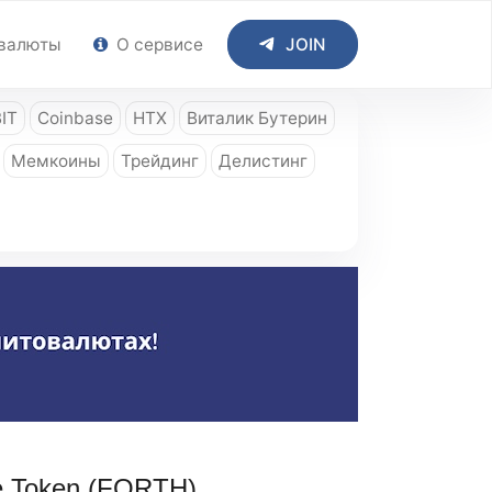
валюты
О сервисе
JOIN
IT
Coinbase
HTX
Виталик Бутерин
Мемкоины
Трейдинг
Делистинг
e Token (FORTH)