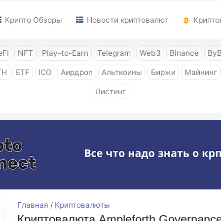
Крипто Обзоры
Новости криптовалют
Крипто
FI
NFT
Play-to-Earn
Telegram
Web3
Binance
ByB
TH
ETF
ICO
Аирдроп
Альткоины
Биржи
Майнинг
Листинг
Главная
/
Криптовалюты
Криптовалюта Ampleforth Governanc