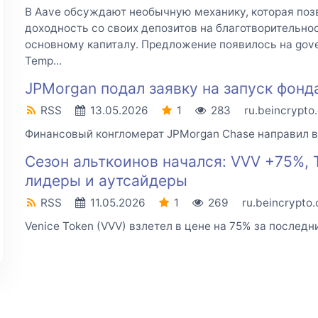
В Aave обсуждают необычную механику, которая поз
доходность со своих депозитов на благотворительнос
основному капиталу. Предложение появилось на gov
Temp...
JPMorgan подал заявку на запуск фонда
RSS
13.05.2026
1
283
ru.beincrypto
Финансовый конгломерат JPMorgan Chase направил в.
Сезон альткоинов начался: VVV +75%,
лидеры и аутсайдеры
RSS
11.05.2026
1
269
ru.beincrypto
Venice Token (VVV) взлетел в цене на 75% за последние