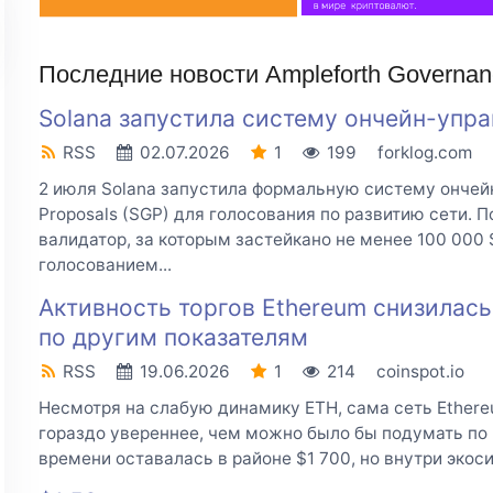
Последние новости Ampleforth Governa
Solana запустила систему ончейн-упр
RSS
02.07.2026
1
199
forklog.com
2 июля Solana запустила формальную систему ончей
Proposals (SGP) для голосования по развитию сети.
валидатор, за которым застейкано не менее 100 000 
голосованием...
Активность торгов Ethereum снизилась
по другим показателям
RSS
19.06.2026
1
214
coinspot.io
Несмотря на слабую динамику ETH, сама сеть Ether
гораздо увереннее, чем можно было бы подумать по 
времени оставалась в районе $1 700, но внутри экос