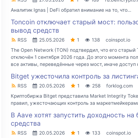
Аналитик Ignas | DeFi обратил внимание на то, что...
Toncoin отключает старый мост: польз
вывод средств
RSS
25.05.2026
1
138
coinspot.io
The Open Network (TON) подтвердил, что его старый 
отключён 1 сентября 2026 года. До этого момента п
все активы, переведённые через мост, иначе доступ к
Bitget ужесточила контроль за листи
RSS
20.05.2026
1
258
forklog.com
Криптобиржа Bitget представила Market Integrity Tok
правил, ужесточающих контроль за маркетмейкерами
В Aave хотят запустить доходность на
средства
RSS
20.05.2026
1
133
coinspot.io