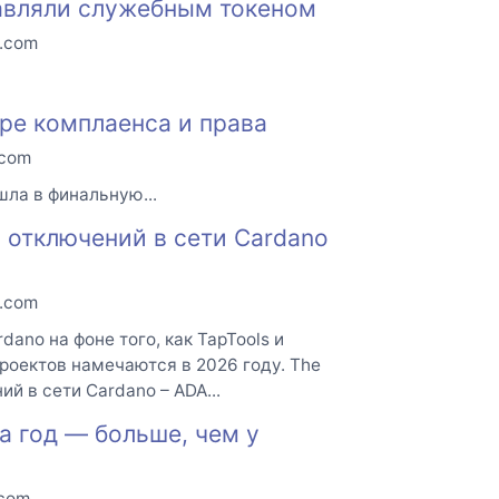
равляли служебным токеном
o.com
фере комплаенса и права
.com
шла в финальную...
 отключений в сети Cardano
o.com
ano на фоне того, как TapTools и
роектов намечаются в 2026 году. The
й в сети Cardano – ADA...
а год — больше, чем у
.com