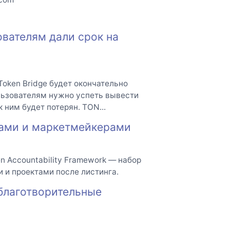
ователям дали срок на
Token Bridge будет окончательно
ользователям нужно успеть вывести
 ним будет потерян. TON...
нгами и маркетмейкерами
en Accountability Framework — набор
 и проектами после листинга.
 благотворительные