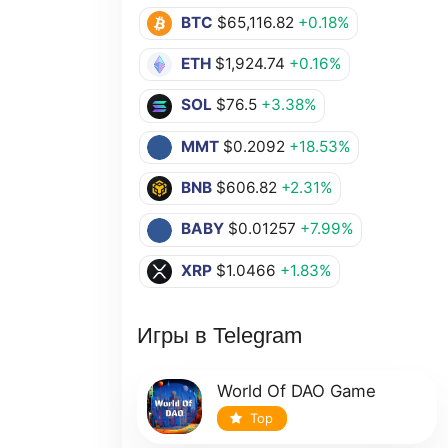
BTC
$65,116.82
+0.18%
ETH
$1,924.74
+0.16%
SOL
$76.5
+3.38%
MMT
$0.2092
+18.53%
BNB
$606.82
+2.31%
BABY
$0.01257
+7.99%
XRP
$1.0466
+1.83%
Игры в Telegram
World Of DAO Game
Top