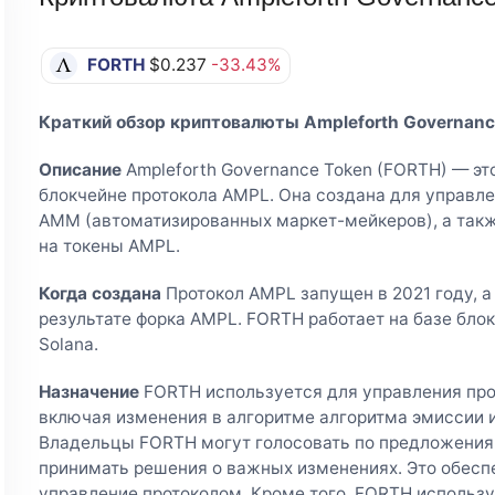
FORTH
$0.237
-33.43%
Краткий обзор криптовалюты Ampleforth Governanc
Описание
Ampleforth Governance Token (FORTH) — это
блокчейне протокола AMPL. Она создана для управл
AMM (автоматизированных маркет-мейкеров), а такж
на токены AMPL.
Когда создана
Протокол AMPL запущен в 2021 году, а
результате форка AMPL. FORTH работает на базе блок
Solana.
Назначение
FORTH используется для управления про
включая изменения в алгоритме алгоритма эмиссии и
Владельцы FORTH могут голосовать по предложения
принимать решения о важных изменениях. Это обесп
управление протоколом. Кроме того, FORTH использу