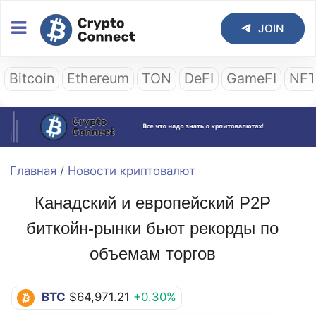
JOIN
Bitcoin
Ethereum
TON
DeFI
GameFI
NF
Главная
/
Новости криптовалют
Канадский и европейский P2P
биткойн-рынки бьют рекорды по
объемам торгов
BTC
$64,971.21
+0.30%