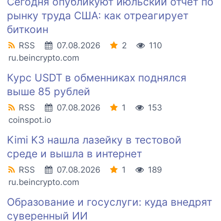
Сегодня опубликуют июльский отчет по
рынку труда США: как отреагирует
биткоин
RSS
07.08.2026
2
110
ru.beincrypto.com
Курс USDT в обменниках поднялся
выше 85 рублей
RSS
07.08.2026
1
153
coinspot.io
Kimi K3 нашла лазейку в тестовой
среде и вышла в интернет
RSS
07.08.2026
1
189
ru.beincrypto.com
Образование и госуслуги: куда внедрят
суверенный ИИ