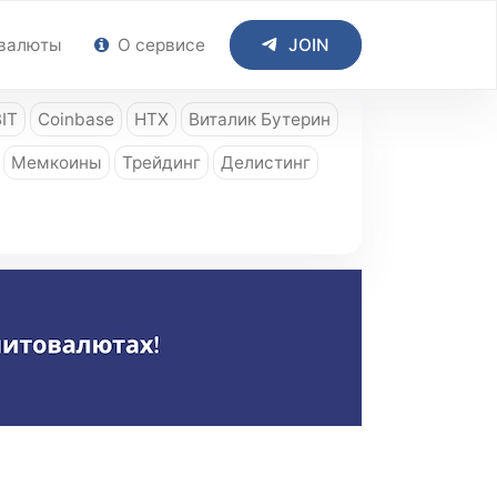
валюты
О сервисе
JOIN
IT
Coinbase
HTX
Виталик Бутерин
Мемкоины
Трейдинг
Делистинг