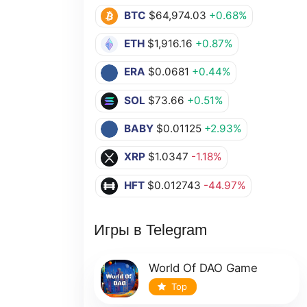
BTC
$64,974.03
+0.68%
ETH
$1,916.16
+0.87%
ERA
$0.0681
+0.44%
SOL
$73.66
+0.51%
BABY
$0.01125
+2.93%
XRP
$1.0347
-1.18%
HFT
$0.012743
-44.97%
Игры в Telegram
World Of DAO Game
Top