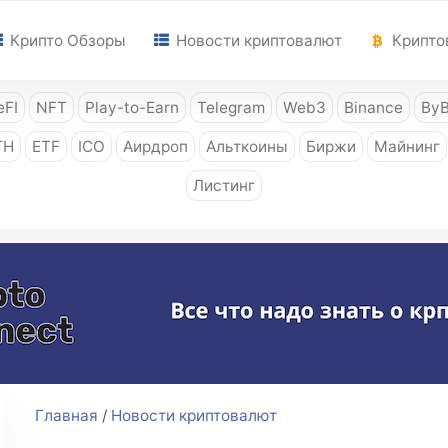
Крипто Обзоры
Новости криптовалют
Крипто
FI
NFT
Play-to-Earn
Telegram
Web3
Binance
ByB
TH
ETF
ICO
Аирдроп
Альткоины
Биржи
Майнинг
Листинг
Главная
/
Новости криптовалют