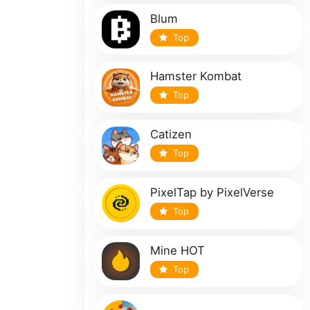
Blum
Top
Hamster Kombat
Top
Catizen
Top
PixelTap by PixelVerse
Top
Mine HOT
Top