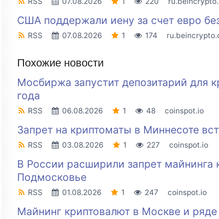
RSS
07.08.2026
1
220
ru.beincrypto
США поддержали иену за счет евро бе
RSS
07.08.2026
1
174
ru.beincrypto
Похожие новости
Мосбиржа запустит депозитарий для к
года
RSS
06.08.2026
1
48
coinspot.io
Запрет на криптоматы в Миннесоте всту
RSS
03.08.2026
1
227
coinspot.io
В России расширили запрет майнинга 
Подмосковье
RSS
01.08.2026
1
247
coinspot.io
Майнинг криптовалют в Москве и ряде