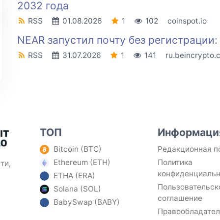
2032 года
RSS
01.08.2026
1
102
coinspot.io
NEAR запустил почту без регистрации:
RSS
31.07.2026
1
141
ru.beincrypto.
ТОП
Информаци
Bitcoin (BTC)
Редакционная п
Ethereum (ETH)
Политика
ти,
конфиденциаль
ETHA (ERA)
Пользовательск
Solana (SOL)
соглашение
BabySwap (BABY)
Правообладате