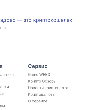
 адрес — это криптокошелек
com
я
Сервис
олитика
Game WEB3
Крипто Обзоры
ности
Новости криптовалют
ое
Криптовалюты
О сервисе
лям