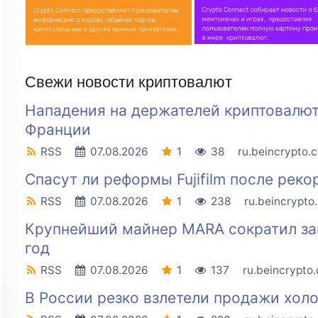
Свежи новости криптовалют
Нападения на держателей криптовалют
Франции
RSS
07.08.2026
1
38
ru.beincrypto.
Спасут ли реформы Fujifilm после реко
RSS
07.08.2026
1
238
ru.beincrypto
Крупнейший майнер MARA сократил зап
год
RSS
07.08.2026
1
137
ru.beincrypto
В России резко взлетели продажи хол