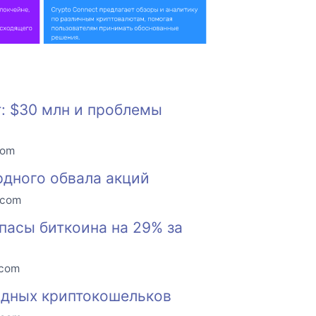
: $30 млн и проблемы
com
рдного обвала акций
.com
асы биткоина на 29% за
.com
одных криптокошельков