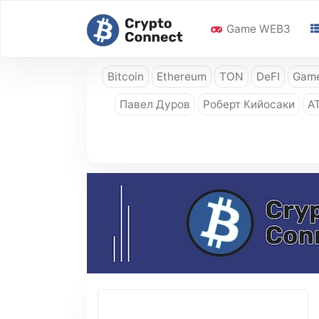
Game WEB3
Bitcoin
Ethereum
TON
DeFI
Game
Павел Дуров
Роберт Кийосаки
A