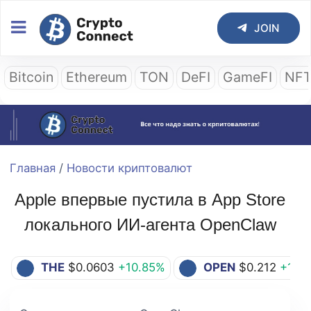
JOIN
Bitcoin
Ethereum
TON
DeFI
GameFI
NF
Главная
/
Новости криптовалют
Apple впервые пустила в App Store
локального ИИ-агента OpenClaw
THE
$0.0603
+10.85%
OPEN
$0.212
+1.19