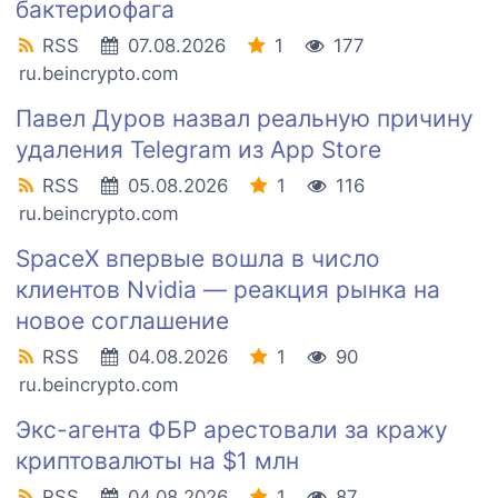
бактериофага
RSS
07.08.2026
1
177
ru.beincrypto.com
Павел Дуров назвал реальную причину
удаления Telegram из App Store
RSS
05.08.2026
1
116
ru.beincrypto.com
SpaceX впервые вошла в число
клиентов Nvidia — реакция рынка на
новое соглашение
RSS
04.08.2026
1
90
ru.beincrypto.com
Экс-агента ФБР арестовали за кражу
криптовалюты на $1 млн
RSS
04.08.2026
1
87