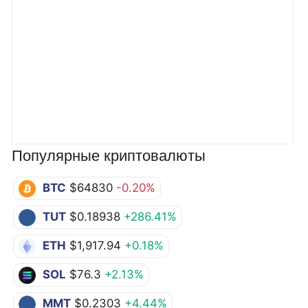
Популярные криптовалюты
BTC
$64830
-0.20%
TUT
$0.18938
+286.41%
ETH
$1,917.94
+0.18%
SOL
$76.3
+2.13%
MMT
$0.2303
+4.44%