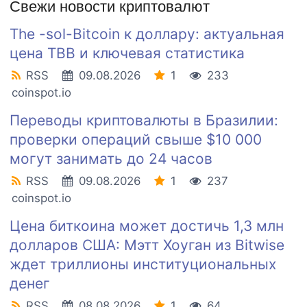
Свежи новости криптовалют
The -sol-Bitcoin к доллару: актуальная
цена TBB и ключевая статистика
RSS
09.08.2026
1
233
coinspot.io
Переводы криптовалюты в Бразилии:
проверки операций свыше $10 000
могут занимать до 24 часов
RSS
09.08.2026
1
237
coinspot.io
Цена биткоина может достичь 1,3 млн
долларов США: Мэтт Хоуган из Bitwise
ждет триллионы институциональных
денег
RSS
08.08.2026
1
64