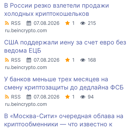
В России резко взлетели продажи
холодных криптокошельков
RSS
07.08.2026
1
215
ru.beincrypto.com
США поддержали иену за счет евро без
ведома ЕЦБ
RSS
07.08.2026
1
168
ru.beincrypto.com
У банков меньше трех месяцев на
смену криптозащиты до дедлайна ФСБ
RSS
07.08.2026
1
94
ru.beincrypto.com
В «Москва-Сити» очередная облава на
криптообменники — что известно к