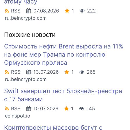
этому часу
RSS
07.08.2026
1
222
ru.beincrypto.com
Похожие новости
Стоимость нефти Brent выросла на 11%
на фоне мер Трампа по контролю
Ормузского пролива
RSS
13.07.2026
1
265
ru.beincrypto.com
Swift завершил тест блокчейн-реестра
с 17 банками
RSS
10.07.2026
1
145
coinspot.io
Криптопроекты массово бегут с