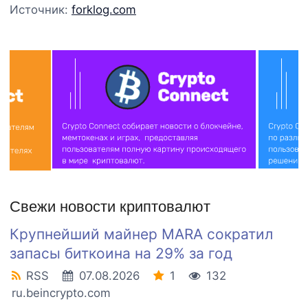
Источник:
forklog.com
Свежи новости криптовалют
Крупнейший майнер MARA сократил
запасы биткоина на 29% за год
RSS
07.08.2026
1
132
ru.beincrypto.com