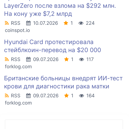
LayerZero после взлома на $292 млн.
На кону уже $7,2 млрд
RSS
10.07.2026
1
224
coinspot.io
Hyundai Card протестировала
стейблкоин-перевод на $20 000
RSS
09.07.2026
1
117
forklog.com
Британские больницы внедрят ИИ-тест
крови для диагностики рака матки
RSS
09.07.2026
1
164
forklog.com