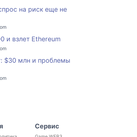
спрос на риск еще не
com
00 и взлет Ethereum
com
: $30 млн и проблемы
com
я
Сервис
олитика
Game WEB3