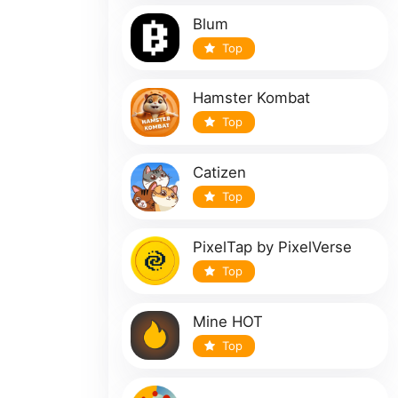
Blum
Top
Hamster Kombat
Top
Catizen
Top
PixelTap by PixelVerse
Top
Mine HOT
Top