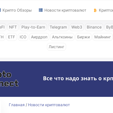
Крипто Обзоры
Новости криптовалют
Крипто
FI
NFT
Play-to-Earn
Telegram
Web3
Binance
ByB
TH
ETF
ICO
Аирдроп
Альткоины
Биржи
Майнинг
Листинг
Главная
/
Новости криптовалют