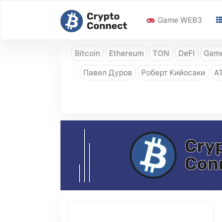
Game WEB3
Bitcoin
Ethereum
TON
DeFI
Game
Павел Дуров
Роберт Кийосаки
A