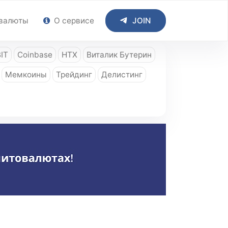
валюты
О сервисе
JOIN
IT
Coinbase
HTX
Виталик Бутерин
Мемкоины
Трейдинг
Делистинг