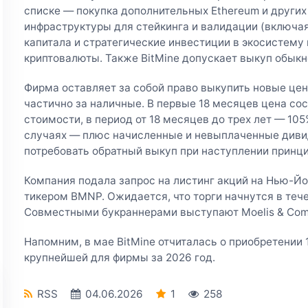
списке — покупка дополнительных Ethereum и други
инфраструктуры для стейкинга и валидации (включа
капитала и стратегические инвестиции в экосистему
криптовалюты. Также BitMine допускает выкуп обыкн
Фирма оставляет за собой право выкупить новые це
частично за наличные. В первые 18 месяцев цена сос
стоимости, в период от 18 месяцев до трех лет — 105
случаях — плюс начисленные и невыплаченные диви
потребовать обратный выкуп при наступлении принц
Компания подала запрос на листинг акций на Нью-Й
тикером BMNP. Ожидается, что торги начнутся в теч
Совместными букраннерами выступают Moelis & Comp
Напомним, в мае BitMine отчиталась о приобретении 
крупнейшей для фирмы за 2026 год.
RSS
04.06.2026
1
258