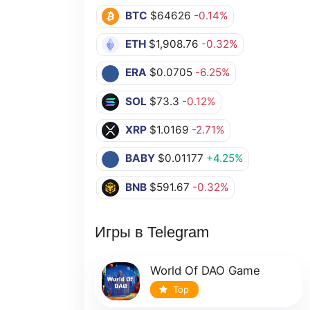
BTC
$64626
-0.14%
ETH
$1,908.76
-0.32%
ERA
$0.0705
-6.25%
SOL
$73.3
-0.12%
XRP
$1.0169
-2.71%
BABY
$0.01177
+4.25%
BNB
$591.67
-0.32%
Игры в Telegram
World Of DAO Game
Top