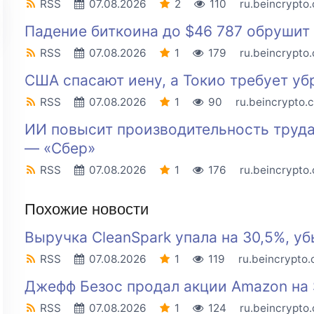
RSS
07.08.2026
2
110
ru.beincrypto
Падение биткоина до $46 787 обрушит
RSS
07.08.2026
1
179
ru.beincrypto
США спасают иену, а Токио требует уб
RSS
07.08.2026
1
90
ru.beincrypto.
ИИ повысит производительность труда
— «Сбер»
RSS
07.08.2026
1
176
ru.beincrypto
Похожие новости
Выручка CleanSpark упала на 30,5%, уб
RSS
07.08.2026
1
119
ru.beincrypto
Джефф Безос продал акции Amazon на 
RSS
07.08.2026
1
124
ru.beincrypto