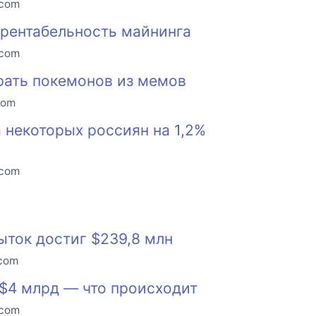
.com
 рентабельность майнинга
.com
рать покемонов из мемов
com
 некоторых россиян на 1,2%
.com
ыток достиг $239,8 млн
.com
$4 млрд — что происходит
.com