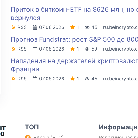
Приток в биткоин-ETF на $626 млн, но 
вернулся
RSS
07.08.2026
1
45
ru.beincrypto.
Прогноз Fundstrat: рост S&P 500 до 80
RSS
07.08.2026
1
59
ru.beincrypto.
Нападения на держателей криптовалют
Франции
RSS
07.08.2026
1
45
ru.beincrypto.
ТОП
Информаци
Bitcoin (BTC)
Редакционная п