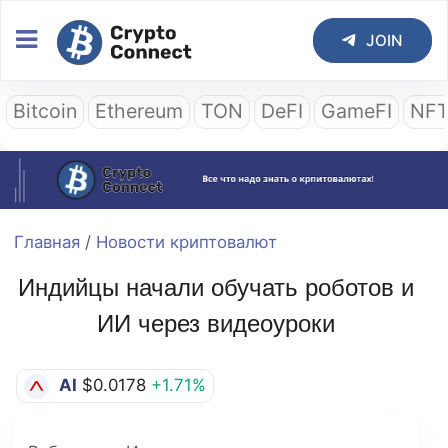
JOIN
Bitcoin
Ethereum
TON
DeFI
GameFI
NF
Главная
/
Новости криптовалют
Индийцы начали обучать роботов и
ИИ через видеоуроки
AI
$0.0178
+1.71%