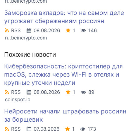
ru.beincrypto.com
Заморозка вкладов: что на самом деле
угрожает сбережениям россиян
RSS
08.08.2026
1
146
ru.beincrypto.com
Похожие новости
Кибербезопасность: криптостилер для
macOS, слежка через Wi-Fi в отелях и
крупные утечки недели
RSS
08.08.2026
1
89
coinspot.io
Нейросети начали штрафовать россиян
за борщевик
RSS
07.08.2026
1
173