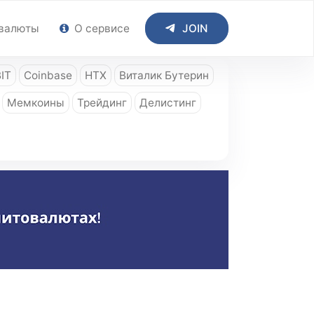
валюты
О сервисе
JOIN
IT
Coinbase
HTX
Виталик Бутерин
Мемкоины
Трейдинг
Делистинг