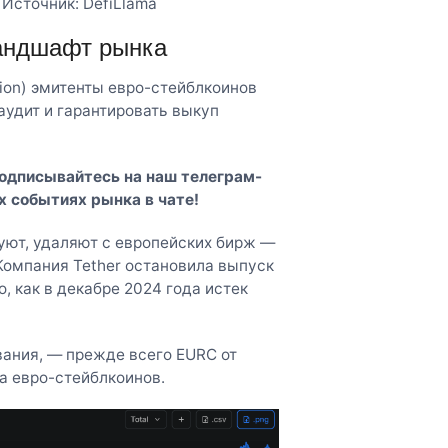
Источник: DefiLlama
андшафт рынка
tion) эмитенты евро-стейблкоинов
удит и гарантировать выкуп
Подписывайтесь на наш
телеграм-
х событиях рынка в чате!
уют, удаляют с европейских бирж —
Компания Tether остановила выпуск
о, как в декабре 2024 года истек
ания, — прежде всего EURC от
ка евро-стейблкоинов.