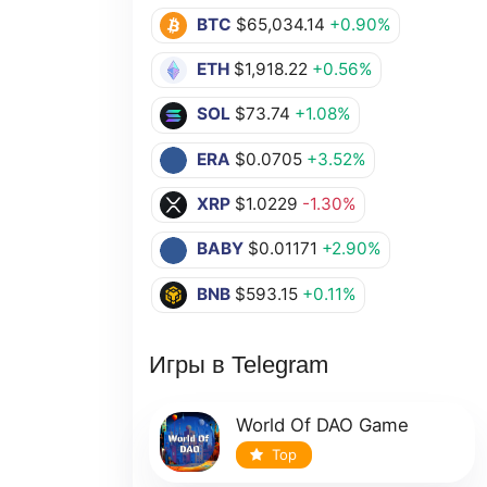
BTC
$65,034.14
+0.90%
ETH
$1,918.22
+0.56%
SOL
$73.74
+1.08%
ERA
$0.0705
+3.52%
XRP
$1.0229
-1.30%
BABY
$0.01171
+2.90%
BNB
$593.15
+0.11%
Игры в Telegram
World Of DAO Game
Top