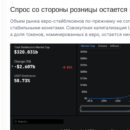
Спрос со стороны розницы остается
Объем рынка евро-стейблкоинов по-прежнему не со
стабильными монетами. Совокупная капитализация 
а доля токенов, номинированных в евро, остается ни