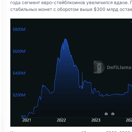
года сегмент евро-стейблкоинов увеличился вдвое. 
стабильных монет с оборотом выше $300 млрд остае