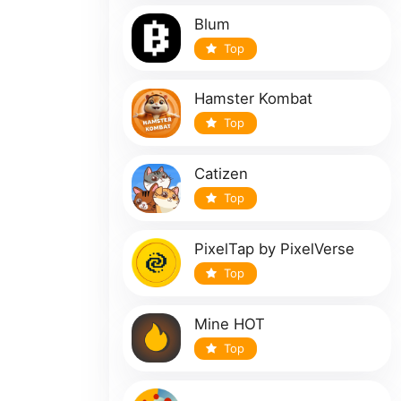
Blum
Top
Hamster Kombat
Top
Catizen
Top
PixelTap by PixelVerse
Top
Mine HOT
Top