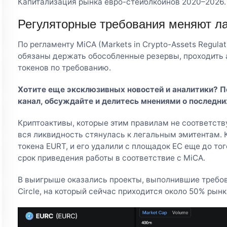
Капитализация рынка евро-стейблкоинов 2020–2026. 
Регуляторные требования меняют л
По регламенту MiCA (Markets in Crypto-Assets Regula
обязаны держать обособленные резервы, проходить а
токенов по требованию.
Хотите еще эксклюзивных новостей и аналитики? 
канал
, обсуждайте и делитесь мнениями о последни
Криптоактивы, которые этим правилам не соответств
вся ликвидность стянулась к легальным эмитентам. 
токена EURT, и его удалили с площадок ЕС еще до тог
срок приведения работы в соответствие с MiCA.
В выигрыше оказались проекты, выполнившие требов
Circle, на который сейчас приходится около 50% рын