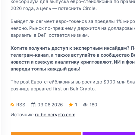
консорциум для выпуска евро-стейблкоина по прави
2026 года, а цель — потеснить Circle.
Выйдет ли сегмент евро-токенов за пределы 1% миро
неясно. Рынок по-прежнему держится на долларовых 
варианты в DeFi остается низким.
Хотите получить доступ к экспертным инсайдам? 
телеграм-канал
, а также вступайте в
сообщество Be
новости и свежую аналитику криптовалют, ИИ и фон
впереди толпы каждый день!
The post Евро-стейблкоины выросли до $900 млн бла
рознице appeared first on BeInCrypto.
RSS
03.06.2026
1
180
Источник:
ru.beincrypto.com