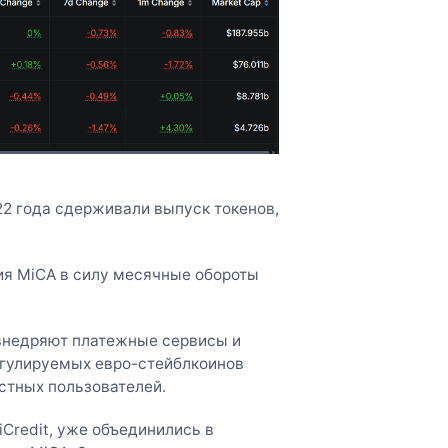
22 года сдерживали выпуск токенов,
ния MiCA в силу месячные обороты
внедряют платежные сервисы и
егулируемых евро-стейблкоинов
стных пользователей.
iCredit, уже объединились в