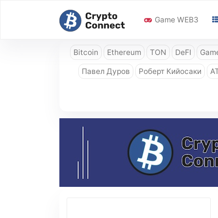
Game WEB3
Bitcoin
Ethereum
TON
DeFI
Game
Павел Дуров
Роберт Кийосаки
A