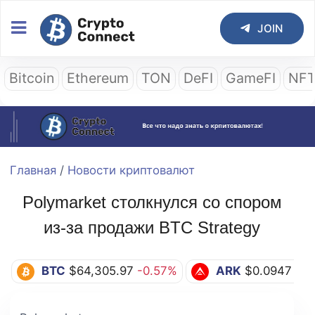
JOIN
Bitcoin
Ethereum
TON
DeFI
GameFI
NF
Главная
/
Новости криптовалют
Polymarket столкнулся со спором
из-за продажи BTC Strategy
BTC
$64,305.97
-0.57%
ARK
$0.0947
+1