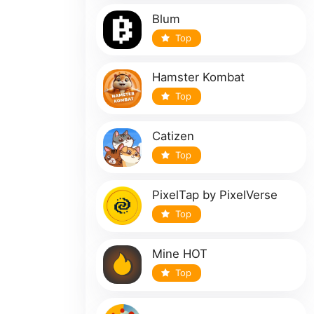
Blum
Top
Hamster Kombat
Top
Catizen
Top
PixelTap by PixelVerse
Top
Mine HOT
Top