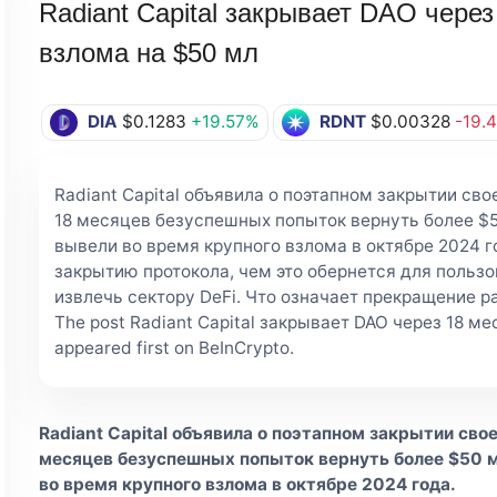
Radiant Capital закрывает DAO чере
взлома на $50 мл
DIA
$0.1283
+19.57%
RDNT
$0.00328
-19.
Radiant Capital объявила о поэтапном закрытии сво
18 месяцев безуспешных попыток вернуть более $5
вывели во время крупного взлома в октябре 2024 го
закрытию протокола, чем это обернется для пользо
извлечь сектору DeFi. Что означает прекращение ра
The post Radiant Capital закрывает DAO через 18 м
appeared first on BeInCrypto.
Radiant Capital объявила о поэтапном закрытии сво
месяцев безуспешных попыток вернуть более $50 м
во время крупного взлома в октябре 2024 года.