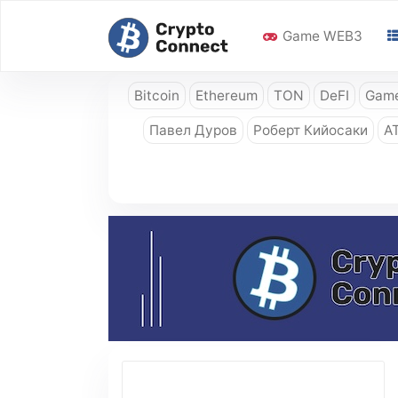
Game WEB3
Bitcoin
Ethereum
TON
DeFI
Game
Павел Дуров
Роберт Кийосаки
A