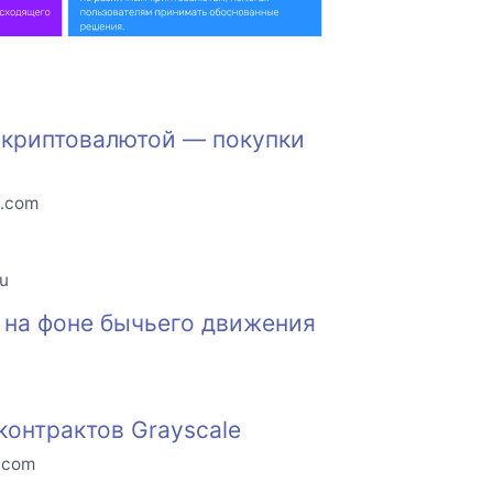
а криптовалютой — покупки
o.com
ru
 на фоне бычьего движения
контрактов Grayscale
o.com