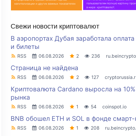
Свежи новости криптовалют
В аэропортах Дубая заработала оплат
и билеты
RSS
06.08.2026
2
236
ru.beincrypt
Страница не найдена
RSS
06.08.2026
2
127
cryptorussia.
Криптовалюта Cardano выросла на 10%
рынка
RSS
06.08.2026
1
54
coinspot.io
BNB обошел ETH и SOL в фонде смарт-
RSS
06.08.2026
1
208
ru.beincrypt