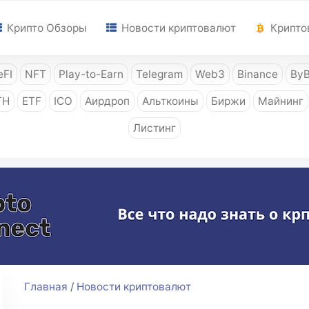
Крипто Обзоры
Новости криптовалют
Крипто
FI
NFT
Play-to-Earn
Telegram
Web3
Binance
ByB
TH
ETF
ICO
Аирдроп
Альткоины
Биржи
Майнинг
Листинг
Главная
/
Новости криптовалют