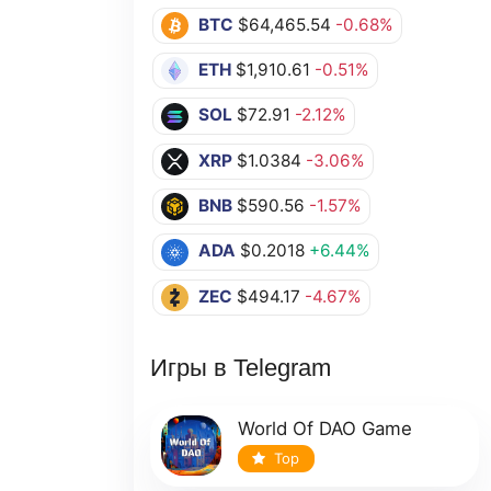
BTC
$64,465.54
-0.68%
ETH
$1,910.61
-0.51%
SOL
$72.91
-2.12%
XRP
$1.0384
-3.06%
BNB
$590.56
-1.57%
ADA
$0.2018
+6.44%
ZEC
$494.17
-4.67%
Игры в Telegram
World Of DAO Game
Top