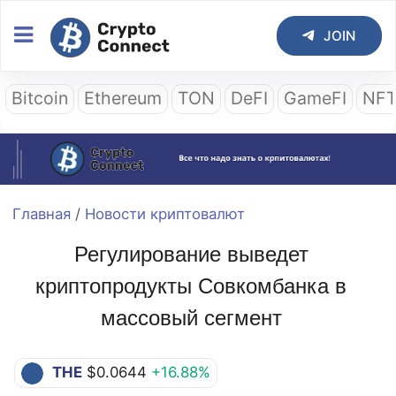
JOIN
Bitcoin
Ethereum
TON
DeFI
GameFI
NF
Главная
/
Новости криптовалют
Регулирование выведет
криптопродукты Совкомбанка в
массовый сегмент
THE
$0.0644
+16.88%