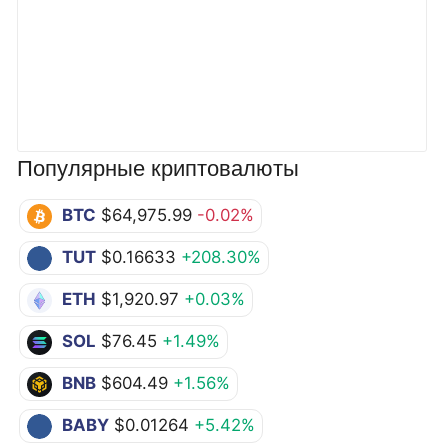
Популярные криптовалюты
BTC
$64,975.99
-0.02%
TUT
$0.16633
+208.30%
ETH
$1,920.97
+0.03%
SOL
$76.45
+1.49%
BNB
$604.49
+1.56%
BABY
$0.01264
+5.42%