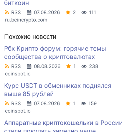
биткоин
RSS
07.08.2026
2
111
ru.beincrypto.com
Похожие новости
Рбк Крипто форум: горячие темы
сообщества о криптовалютах
RSS
08.08.2026
1
238
coinspot.io
Курс USDT в обменниках поднялся
выше 85 рублей
RSS
07.08.2026
1
159
coinspot.io
Аппаратные криптокошельки в России
стали покупать заметно чаще