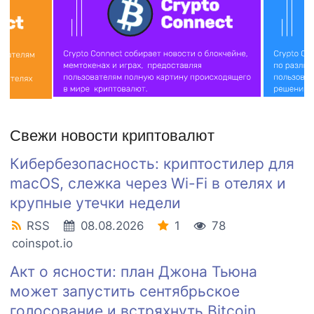
Свежи новости криптовалют
Кибербезопасность: криптостилер для
macOS, слежка через Wi-Fi в отелях и
крупные утечки недели
RSS
08.08.2026
1
78
coinspot.io
Акт о ясности: план Джона Тьюна
может запустить сентябрьское
голосование и встряхнуть Bitcoin