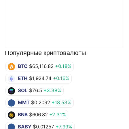
Популярные криптовалюты
BTC
$65,116.82
+0.18%
ETH
$1,924.74
+0.16%
SOL
$76.5
+3.38%
MMT
$0.2092
+18.53%
BNB
$606.82
+2.31%
BABY
$0.01257
+7.99%