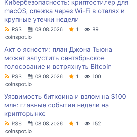
Кибербезопасность: криптостилер для
macOS, слежка через Wi-Fi в отелях и
крупные утечки недели
RSS
08.08.2026
1
89
coinspot.io
Акт о ясности: план Джона Тьюна
может запустить сентябрьское
голосование и встряхнуть Bitcoin
RSS
08.08.2026
1
100
coinspot.io
Уязвимость биткоина и взлом на $100
млн: главные события недели на
крипторынке
RSS
08.08.2026
1
152
coinspot.io