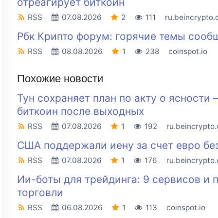
отреагирует биткоин
RSS
07.08.2026
2
111
ru.beincrypto
Рбк Крипто форум: горячие темы сооб
RSS
08.08.2026
1
238
coinspot.io
Похожие новости
Тун сохраняет план по акту о ясности
биткоин после выходных
RSS
07.08.2026
1
192
ru.beincrypto
США поддержали иену за счет евро бе
RSS
07.08.2026
1
176
ru.beincrypto
Ии-боты для трейдинга: 9 сервисов и
торговли
RSS
06.08.2026
1
113
coinspot.io