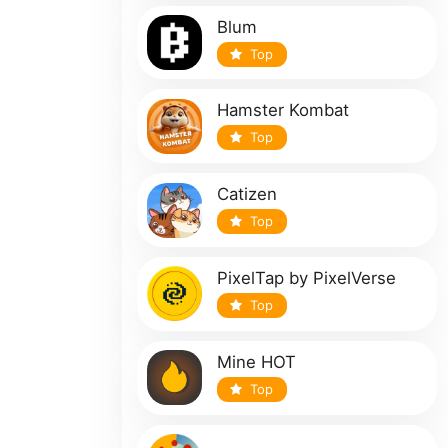
Blum
Top
Hamster Kombat
Top
Catizen
Top
PixelTap by PixelVerse
Top
Mine HOT
Top