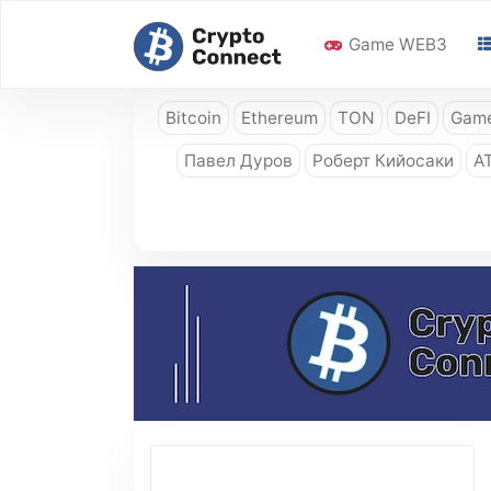
Game WEB3
Bitcoin
Ethereum
TON
DeFI
Game
Павел Дуров
Роберт Кийосаки
A