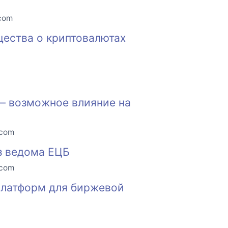
.com
щества о криптовалютах
 — возможное влияние на
.com
з ведома ЕЦБ
.com
 платформ для биржевой