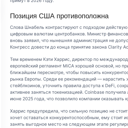
примут в 2026 году.
Позиция США противоположна
Слова Шнабель контрастируют с подходом действу
цифровым валютам центробанков. Министр финансов 
вновь заявил, что нынешняя администрация не допус
Конгресс довести до конца принятие закона Clarity Ac
Тем временем Кэти Харрис, директор по международн
европейский регламент MiCA хорошей основой, но пр
ближайшем пересмотре, чтобы повысить конкуренто
рынка Европы. Среди ее рекомендаций — нарастить 
стейблкоинов, уточнить правила доступа к DeFi, сох
активнее заняться токенизацией. Coinbase получила
июне 2025 года, что позволило компании оказывать 
Харрис предупредила, что сильную позицию не стоит
хочет оставаться конкурентоспособным, ему стоит и
занять выгодное место на следующем этапе регулир