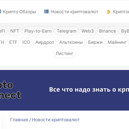
Крипто Обзоры
Новости криптовалют
Крипто
FI
NFT
Play-to-Earn
Telegram
Web3
Binance
ByB
TH
ETF
ICO
Аирдроп
Альткоины
Биржи
Майнинг
Листинг
Главная
/
Новости криптовалют