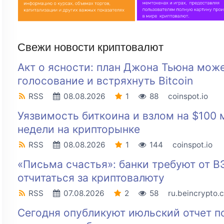
Свежи новости криптовалют
Акт о ясности: план Джона Тьюна може
голосование и встряхнуть Bitcoin
RSS
08.08.2026
1
88
coinspot.io
Уязвимость биткоина и взлом на $100 
недели на крипторынке
RSS
08.08.2026
1
144
coinspot.io
«Письма счастья»: банки требуют от В
отчитаться за криптовалюту
RSS
07.08.2026
2
58
ru.beincrypto.
Сегодня опубликуют июльский отчет п