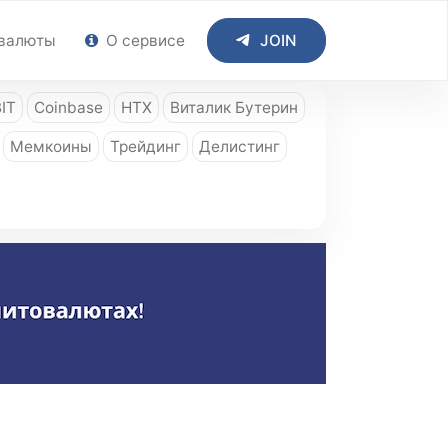
валюты
О сервисе
JOIN
IT
Coinbase
HTX
Виталик Бутерин
Мемкоины
Трейдинг
Делистинг