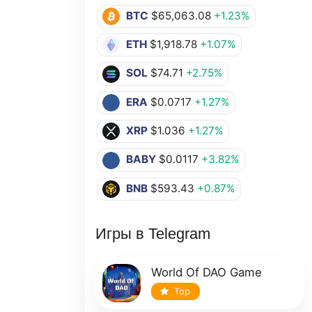
BTC
$65,063.08
+1.23%
ETH
$1,918.78
+1.07%
SOL
$74.71
+2.75%
ERA
$0.0717
+1.27%
XRP
$1.036
+1.27%
BABY
$0.0117
+3.82%
BNB
$593.43
+0.87%
Игры в Telegram
World Of DAO Game
Top