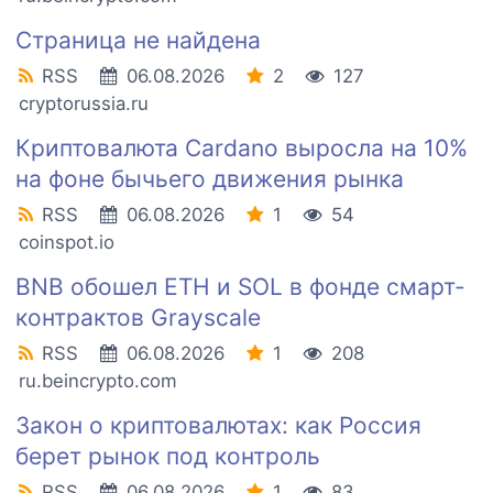
Страница не найдена
RSS
06.08.2026
2
127
cryptorussia.ru
Криптовалюта Cardano выросла на 10%
на фоне бычьего движения рынка
RSS
06.08.2026
1
54
coinspot.io
BNB обошел ETH и SOL в фонде смарт-
контрактов Grayscale
RSS
06.08.2026
1
208
ru.beincrypto.com
Закон о криптовалютах: как Россия
берет рынок под контроль
RSS
06.08.2026
1
83