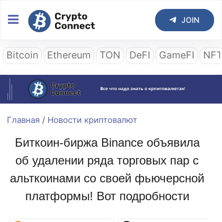
JOIN
Bitcoin
Ethereum
TON
DeFI
GameFI
NF
Главная
/
Новости криптовалют
Биткоин-биржа Binance объявила
об удалении ряда торговых пар с
альткоинами со своей фьючерсной
платформы! Вот подробности