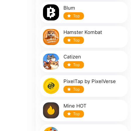
Blum
Top
Hamster Kombat
Top
Catizen
Top
PixelTap by PixelVerse
Top
Mine HOT
Top