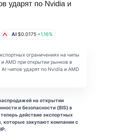
в ударят по Nvidia и
AI
$0.0175
+1.16%
кспортных ограничениях на чипы
a и AMD при открытии рынков в
 AI-чипов ударят по Nvidia и AMD
 распродажей на открытии
ости и безопасности (BIS) в
 теперь действие экспортных
ы, которые закупают компании с
НР.