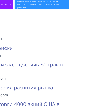
ru
риски
u
 может достичь $1 трлн в
.com
нария развития рынка
o.com
торги 4000 акций США в