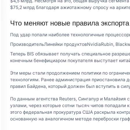
$4,5 млрд. Несмотря на это, общая выручка сегмент
$75,2 млрд благодаря ажиотажному спросу на архите
Что меняют новые правила экспорта
Под удар попали наиболее технологичные процессоры
ПроизводительЛинейки продуктовNvidiaRubin, Black
Теперь BIS обязывает получать специальное разреше
конечным бенефициаром покупателя выступает китай
Эти меры стали продолжением политики по ограниче
технологиям. Ранее администрация приостановила д
правил Байдена, который должен был вступить в силу
По данным агентства Reuters, Сингапур и Малайзия
узлами, через которые сотни тысяч чипов попадали 
этого федеральная прокуратура США раскрыла контр
основанную на аналогичном методе переброски граф