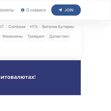
валюты
О сервисе
JOIN
IT
Coinbase
HTX
Виталик Бутерин
Мемкоины
Трейдинг
Делистинг