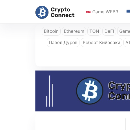
Game WEB3
Bitcoin
Ethereum
TON
DeFI
Game
Павел Дуров
Роберт Кийосаки
A