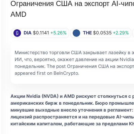
Ограничения США на экспорт AI-чипо
AMD
DIA
$0.1141
+5.26%
THE
$0.0535
+2.29%
Министерство торговли США закрывает лазейку в э
ИИ, что, вероятно, окажет давление на акции Nvidi
понедельник. The post Ограничения США на экспорт
appeared first on BeInCrypto.
Акции Nvidia (NVDA) и AMD рискуют столкнуться с
американских бирж в понедельник. Бюро промышленн
минувшие выходные внесло уточнения в регламент:
лицензий распространяется и на передовые AI-чип
китайским капиталом, работающие за пределами К