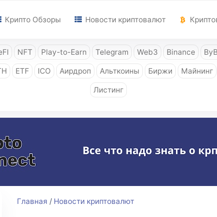
Крипто Обзоры
Новости криптовалют
Крипто
FI
NFT
Play-to-Earn
Telegram
Web3
Binance
ByB
TH
ETF
ICO
Аирдроп
Альткоины
Биржи
Майнинг
Листинг
Главная
/
Новости криптовалют