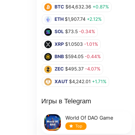
BTC
$64,632.36
+0.87%
ETH
$1,907.74
+2.12%
SOL
$73.5
-0.34%
XRP
$1.0503
-1.01%
BNB
$594.05
-0.44%
ZEC
$495.37
-4.07%
XAUT
$4,242.01
+1.71%
Игры в Telegram
World Of DAO Game
Top