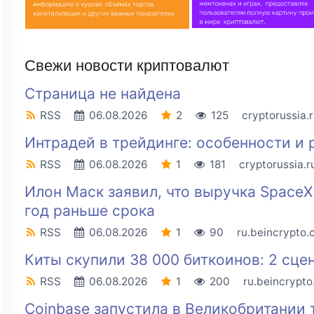
Свежи новости криптовалют
Страница не найдена
RSS
06.08.2026
2
125
cryptorussia.
Интрадей в трейдинге: особенности и 
RSS
06.08.2026
1
181
cryptorussia.r
Илон Маск заявил, что выручка SpaceX
год раньше срока
RSS
06.08.2026
1
90
ru.beincrypto
Киты скупили 38 000 биткоинов: 2 сце
RSS
06.08.2026
1
200
ru.beincrypt
Coinbase запустила в Великобритании 