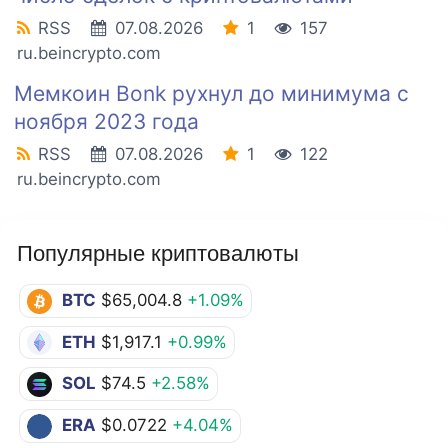
RSS
07.08.2026
1
157
ru.beincrypto.com
Мемкоин Bonk рухнул до минимума с
ноября 2023 года
RSS
07.08.2026
1
122
ru.beincrypto.com
Популярные криптовалюты
BTC
$65,004.8
+1.09%
ETH
$1,917.1
+0.99%
SOL
$74.5
+2.58%
ERA
$0.0722
+4.04%