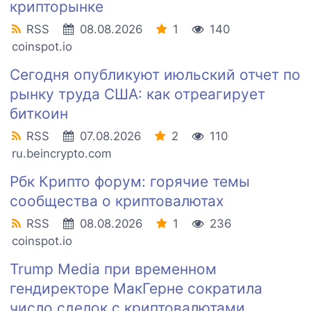
крипторынке
RSS
08.08.2026
1
140
coinspot.io
Сегодня опубликуют июльский отчет по
рынку труда США: как отреагирует
биткоин
RSS
07.08.2026
2
110
ru.beincrypto.com
Рбк Крипто форум: горячие темы
сообщества о криптовалютах
RSS
08.08.2026
1
236
coinspot.io
Trump Media при временном
гендиректоре МакГерне сократила
число сделок с криптовалютами