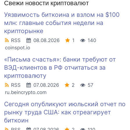
Свежи новости криптовалют
Уязвимость биткоина и взлом на $100
млн: главные события недели на
крипторынке
RSS
08.08.2026
1
140
coinspot.io
«Письма счастья»: банки требуют от
ВЭД-клиентов в РФ отчитаться за
криптовалюту
RSS
07.08.2026
2
57
ru.beincrypto.com
Сегодня опубликуют июльский отчет по
рынку труда США: как отреагирует
биткоин
RSS
07.08.2026
2
110