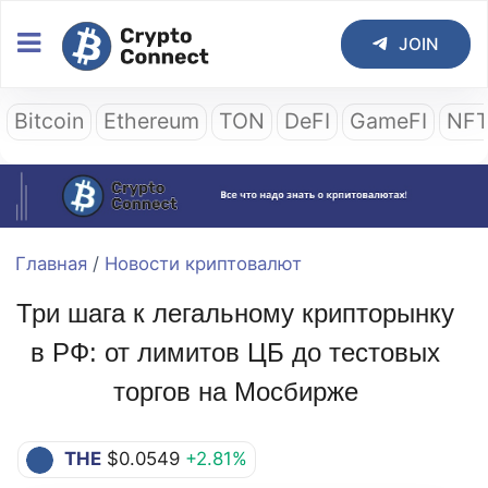
JOIN
Bitcoin
Ethereum
TON
DeFI
GameFI
NF
Главная
/
Новости криптовалют
Три шага к легальному крипторынку
в РФ: от лимитов ЦБ до тестовых
торгов на Мосбирже
THE
$0.0549
+2.81%