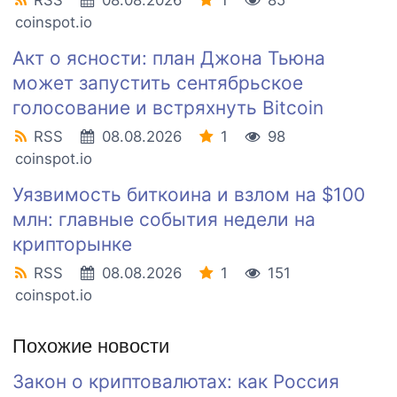
RSS
08.08.2026
1
85
coinspot.io
Акт о ясности: план Джона Тьюна
может запустить сентябрьское
голосование и встряхнуть Bitcoin
RSS
08.08.2026
1
98
coinspot.io
Уязвимость биткоина и взлом на $100
млн: главные события недели на
крипторынке
RSS
08.08.2026
1
151
coinspot.io
Похожие новости
Закон о криптовалютах: как Россия