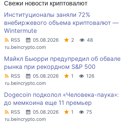
Свежи новости криптовалют
Институционалы заняли 72%
внебиржевого объема криптовалют —
Wintermute
RSS
05.08.2026
2
48
ru.beincrypto.com
Майкл Бьюрри предупредил об обвале
рынка при рекордном S&P 500
RSS
05.08.2026
1
126
ru.beincrypto.com
Dogecoin подколол «Человека-паука»:
до мемкоина еще 11 премьер
RSS
05.08.2026
1
75
ru.beincrypto.com