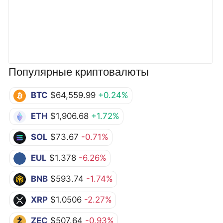
Популярные криптовалюты
BTC
$64,559.99
+0.24%
ETH
$1,906.68
+1.72%
SOL
$73.67
-0.71%
EUL
$1.378
-6.26%
BNB
$593.74
-1.74%
XRP
$1.0506
-2.27%
ZEC
$507.64
-0.93%