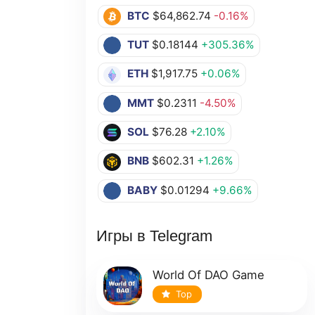
BTC
$64,862.74
-0.16%
TUT
$0.18144
+305.36%
ETH
$1,917.75
+0.06%
MMT
$0.2311
-4.50%
SOL
$76.28
+2.10%
BNB
$602.31
+1.26%
BABY
$0.01294
+9.66%
Игры в Telegram
World Of DAO Game
Top