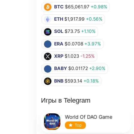
BTC
$65,061.97
+0.98%
ETH
$1,917.99
+0.56%
SOL
$73.75
+1.10%
ERA
$0.0708
+3.97%
XRP
$1.023
-1.25%
BABY
$0.01172
+2.90%
BNB
$593.14
+0.18%
Игры в Telegram
World Of DAO Game
Top