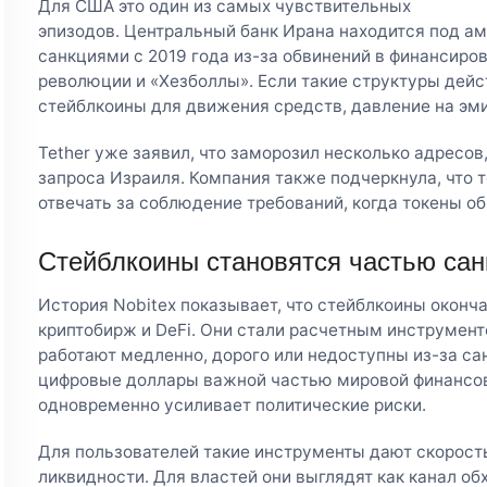
Для США это один из самых чувствительных
эпизодов. Центральный банк Ирана находится под а
санкциями с 2019 года из-за обвинений в финансиро
революции и «Хезболлы». Если такие структуры дей
стейблкоины для движения средств, давление на эми
Tether уже заявил, что заморозил несколько адресов,
запроса Израиля. Компания также подчеркнула, что
отвечать за соблюдение требований, когда токены о
Стейблкоины становятся частью сан
История Nobitex показывает, что стейблкоины оконч
криптобирж и DeFi. Они стали расчетным инструменто
работают медленно, дорого или недоступны из-за са
цифровые доллары важной частью мировой финансов
одновременно усиливает политические риски.
Для пользователей такие инструменты дают скорость
ликвидности. Для властей они выглядят как канал о