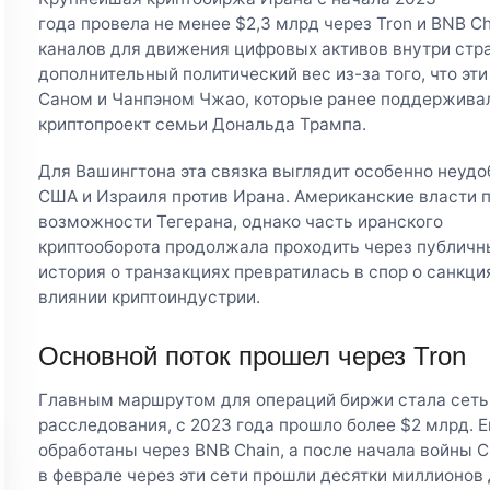
года провела не менее $2,3 млрд через Tron и BNB C
каналов для движения цифровых активов внутри стр
дополнительный политический вес из-за того, что э
Саном и Чанпэном Чжао, которые ранее поддерживали 
криптопроект семьи Дональда Трампа.
Для Вашингтона эта связка выглядит особенно неудо
США и Израиля против Ирана. Американские власти 
возможности Тегерана, однако часть иранского
криптооборота продолжала проходить через публичн
история о транзакциях превратилась в спор о санкци
влиянии криптоиндустрии.
Основной поток прошел через Tron
Главным маршрутом для операций биржи стала сеть 
расследования, с 2023 года прошло более $2 млрд. 
обработаны через BNB Chain, а после начала войны 
в феврале через эти сети прошли десятки миллионов