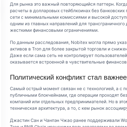
Для рынка это важный повторяющийся паттерн. Ког
расчеты в долларовых стейблкоинах без банковских 
сети с минимальными комиссиями и высокой доступн
одним из главных направлений для трансграничного 
жесткими финансовыми ограничениями.
По данным расследования, Nobitex могла прямо ука
активов в Tron для более закрытой торговли и сниже
Даже если сама сеть не контролирует пользователе
оказывается встроенной в чувствительные финансо
Политический конфликт стал важнее
Самый острый момент связан не с технологией, а с п
публичными блокчейнами, где операции проходят без
компаний или отдельных предпринимателей. Но в это
техническая архитектура, а то, с кем рынок ассоцииру
Джастин Сан и Чанпэн Чжао ранее поддерживали Wor
Tron и BNB Chain иранскими пользователями во врем