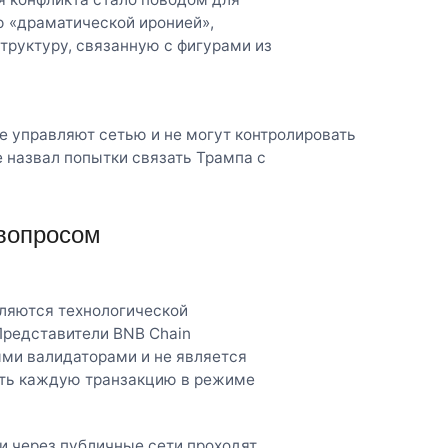
ю «драматической иронией»,
труктуру, связанную с фигурами из
 не управляют сетью и не могут контролировать
 назвал попытки связать Трампа с
 вопросом
являются технологической
Представители BNB Chain
ми валидаторами и не является
рять каждую транзакцию в режиме
ли через публичные сети проходят