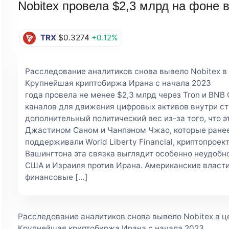
Nobitex провела $2,3 млрд на фоне 
TRX
$0.3274
+0.12%
Расследование аналитиков снова вывело Nobitex в
Крупнейшая криптобиржа Ирана с начала 2023
года провела не менее $2,3 млрд через Tron и BNB 
каналов для движения цифровых активов внутри ст
дополнительный политический вес из-за того, что 
Джастином Саном и Чанпэном Чжао, которые ране
поддерживали World Liberty Financial, криптопрое
Вашингтона эта связка выглядит особенно неудобн
США и Израиля против Ирана. Американские власт
финансовые […]
Расследование аналитиков снова вывело Nobitex в ц
Крупнейшая криптобиржа Ирана с начала 2023