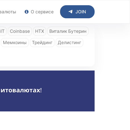
валюты
О сервисе
JOIN
IT
Coinbase
HTX
Виталик Бутерин
Мемкоины
Трейдинг
Делистинг