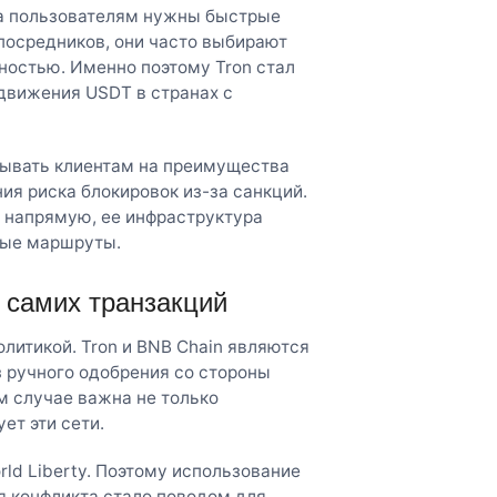
да пользователям нужны быстрые
посредников, они часто выбирают
остью. Именно поэтому Tron стал
движения USDT в странах с
зывать клиентам на преимущества
ния риска блокировок из-за санкций.
й напрямую, ее инфраструктура
вые маршруты.
 самих транзакций
олитикой. Tron и BNB Chain являются
 ручного одобрения со стороны
м случае важна не только
ет эти сети.
ld Liberty. Поэтому использование
я конфликта стало поводом для