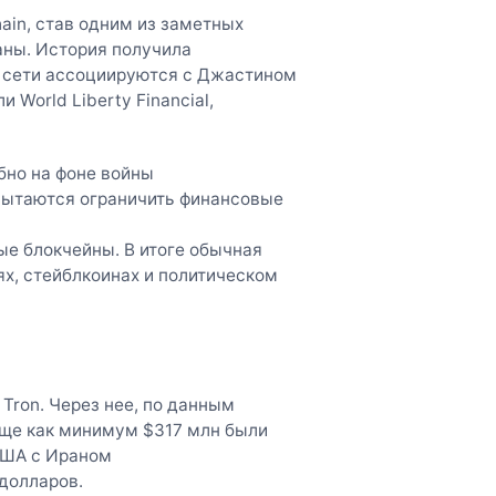
hain, став одним из заметных
аны. История получила
ти сети ассоциируются с Джастином
World Liberty Financial,
бно на фоне войны
пытаются ограничить финансовые
ые блокчейны. В итоге обычная
ях, стейблкоинах и политическом
Tron. Через нее, по данным
Еще как минимум $317 млн были
США с Ираном
 долларов.