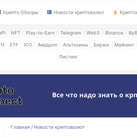
Крипто Обзоры
Новости криптовалют
Крипто
FI
NFT
Play-to-Earn
Telegram
Web3
Binance
ByB
TH
ETF
ICO
Аирдроп
Альткоины
Биржи
Майнинг
Листинг
Главная
/
Новости криптовалют