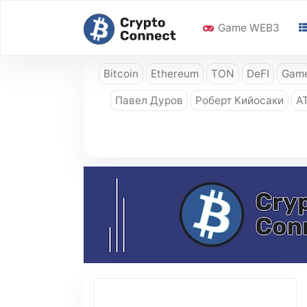
Game WEB3
Bitcoin
Ethereum
TON
DeFI
Game
Павел Дуров
Роберт Кийосаки
A