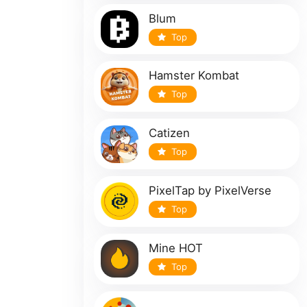
Blum
Top
Hamster Kombat
Top
Catizen
Top
PixelTap by PixelVerse
Top
Mine HOT
Top