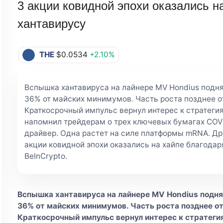
3 акции ковидной эпохи оказались н
хантавирусу
THE
$0.0534
+2.10%
Вспышка хантавируса на лайнере MV Hondius подн
36% от майских минимумов. Часть роста позднее о
Краткосрочный импульс вернул интерес к стратеги
напомнил трейдерам о трех ключевых бумагах COVI
драйвер. Одна растет на силе платформы mRNA. Дру
акции ковидной эпохи оказались на хайпе благодаря
BeInCrypto.
Вспышка хантавируса на лайнере MV Hondius подня
36% от майских минимумов. Часть роста позднее о
Краткосрочный импульс вернул интерес к стратеги