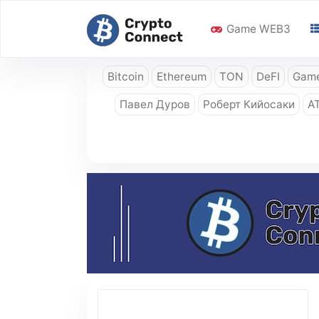
Game WEB3
Bitcoin
Ethereum
TON
DeFI
Game
Павел Дуров
Роберт Кийосаки
A