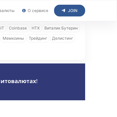
валюты
О сервисе
JOIN
IT
Coinbase
HTX
Виталик Бутерин
Мемкоины
Трейдинг
Делистинг