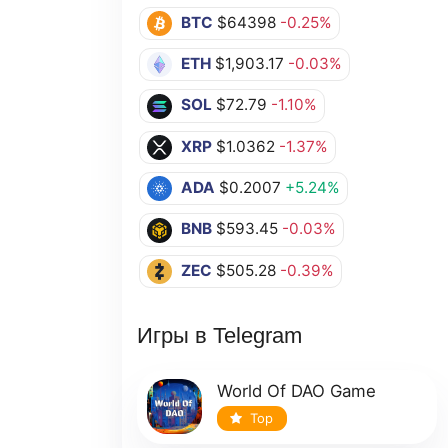
BTC
$64398
-0.25%
ETH
$1,903.17
-0.03%
SOL
$72.79
-1.10%
XRP
$1.0362
-1.37%
ADA
$0.2007
+5.24%
BNB
$593.45
-0.03%
ZEC
$505.28
-0.39%
Игры в Telegram
World Of DAO Game
Top