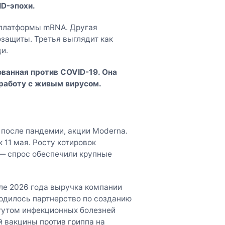
D-эпохи.
 платформы mRNA. Другая
озащиты. Третья выглядит как
и.
ованная против COVID-19. Она
 работу с живым вирусом.
 после пандемии, акции Moderna.
к 11 мая. Росту котировок
— спрос обеспечили крупные
але 2026 года выручка компании
ердилось партнерство по созданию
тутом инфекционных болезней
 вакцины против гриппа на