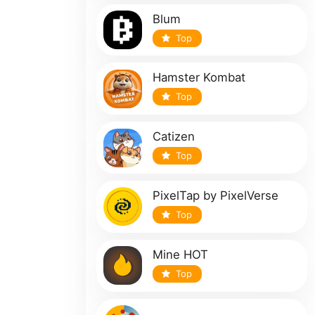
Blum
Top
Hamster Kombat
Top
Catizen
Top
PixelTap by PixelVerse
Top
Mine HOT
Top