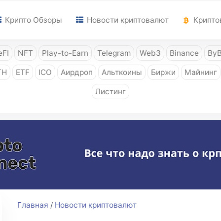
Крипто Обзоры
Новости криптовалют
Крипто
FI
NFT
Play-to-Earn
Telegram
Web3
Binance
ByB
TH
ETF
ICO
Аирдроп
Альткоины
Биржи
Майнинг
Листинг
Главная
/
Новости криптовалют