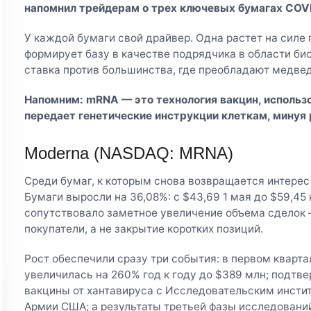
напомнил трейдерам о трех ключевых бумагах COVI
У каждой бумаги свой драйвер. Одна растет на силе
формирует базу в качестве подрядчика в области би
ставка против большинства, где преобладают медвед
Напомним: mRNA — это технология вакцин, использ
передает генетические инструкции клеткам, минуя
Moderna (NASDAQ: MRNA)
Среди бумаг, к которым снова возвращается интерес
Бумаги выросли на 36,08%: с $43,69 1 мая до $59,45 
сопутствовало заметное увеличение объема сделок 
покупатели, а не закрытие коротких позиций.
Рост обеспечили сразу три события: в первом кварт
увеличилась на 260% год к году до $389 млн; подтв
вакцины от хантавируса с Исследовательским инсти
Армии США; а результаты третьей фазы исследований